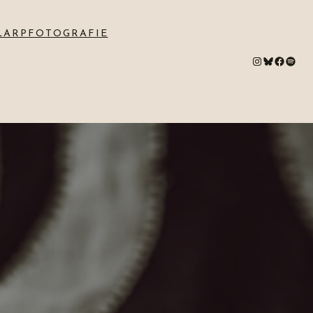
LARPFOTOGRAFIE
#
Bluesky
#
Spotify