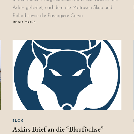
Anker gelichtet, nachdem die Matrosen Skua und
Rahad sowie die Passagiere Corvo…
READ MORE
ABOUT
LOGBUCH:
5.
TAG,
6.
MONAT,
18
N.B.
BLOG
Askirs Brief an die “Blaufüchse”