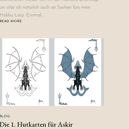
bin sitze ich natürlich auch an Sachen fürs mein
Hobby Larp. Erstmal…
READ MORE
ABOUT
DIE
FLASCHENPOST
–
AUSGABE
02
BLOG
Die 1. Hutkarten für Askir