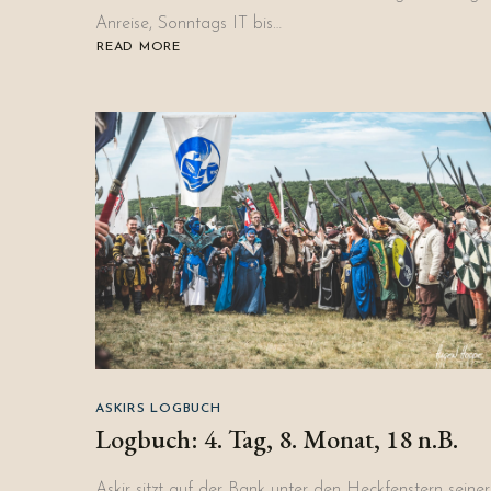
Anreise, Sonntags IT bis…
READ MORE
ABOUT
REVIEW
:
DRACHENFEST
2022
ASKIRS LOGBUCH
Logbuch: 4. Tag, 8. Monat, 18 n.B.
Askir sitzt auf der Bank unter den Heckfenstern seiner