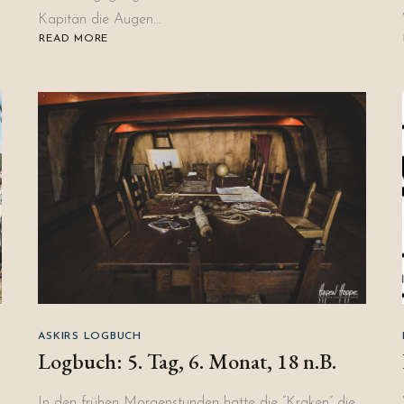
Kapitän die Augen…
READ MORE
ABOUT
LOGBUCH:
10.
TAG,
6.
MONAT,
19
N.B.
ASKIRS LOGBUCH
Logbuch: 5. Tag, 6. Monat, 18 n.B.
In den frühen Morgenstunden hatte die “Kraken” die