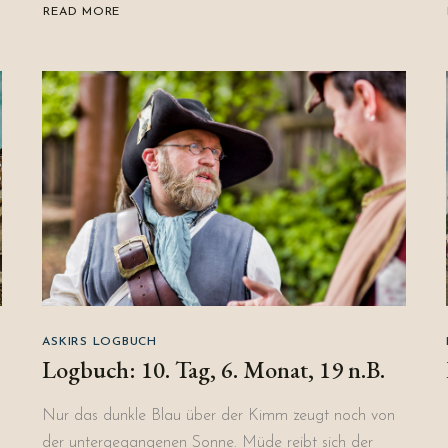
READ MORE
ABOUT
ZEIT
DER
LEGENDEN
2024
ASKIRS LOGBUCH
Logbuch: 10. Tag, 6. Monat, 19 n.B.
Nur das dunkle Blau über der Kimm zeugt noch von
der untergegangenen Sonne. Müde reibt sich der