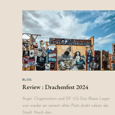
BLOG
Review : Drachenfest 2024
Ärger: Organisation und DF UG Das Blaue Lager
war wieder an seinem alten Platz direkt neben der
Stadt. Nach den…