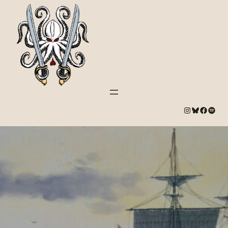
#
Bluesky
#
Spotify