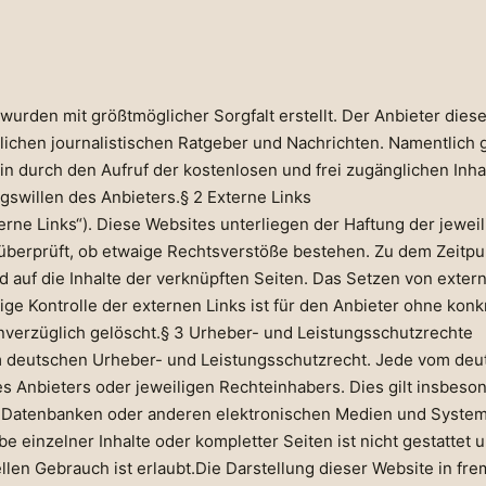
 wurden mit größtmöglicher Sorgfalt erstellt. Der Anbieter die
nglichen journalistischen Ratgeber und Nachrichten. Namentlic
in durch den Aufruf der kostenlosen und frei zugänglichen Inh
gswillen des Anbieters.§ 2 Externe Links
rne Links“). Diese Websites unterliegen der Haftung der jeweil
überprüft, ob etwaige Rechtsverstöße bestehen. Zu dem Zeitpun
nd auf die Inhalte der verknüpften Seiten. Das Setzen von exter
ige Kontrolle der externen Links ist für den Anbieter ohne kon
nverzüglich gelöscht.§ 3 Urheber- und Leistungsschutzrechte
dem deutschen Urheber- und Leistungsschutzrecht. Jede vom de
 Anbieters oder jeweiligen Rechteinhabers. Dies gilt insbeson
 Datenbanken oder anderen elektronischen Medien und Systemen
 einzelner Inhalte oder kompletter Seiten ist nicht gestattet u
en Gebrauch ist erlaubt.Die Darstellung dieser Website in fremd