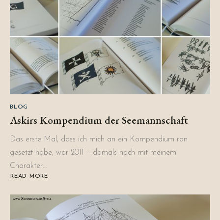
BLOG
Askirs Kompendium der Seemannschaft
Das erste Mal, dass ich mich an ein Kompendium ran
gesetzt habe, war 2011 – damals noch mit meinem
Charakter…
READ MORE
ABOUT
ASKIRS
KOMPENDIUM
DER
SEEMANNSCHAFT