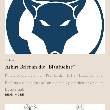
02
BLOG
Askirs Brief an die “Blaufüchse”
Einige Wochen vor dem Drachenfest habe ich einen Intime-
Brief an die “Blaufüchse”, an die die Diplomaten des Blauen
Lagers auf…
READ MORE
ABOUT
ASKIRS
BRIEF
AN
DIE