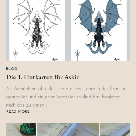
BLOG
Die 1. Hutkarten für Askir
Als Architektensohn, der selber etliche Jahre in der Branche
gearbeitet und ein paar Semester studiert hat, begleitet
mich das Zeichnen…
READ MORE
ABOUT
DIE
1.
HUTKARTEN
FÜR
ASKIR