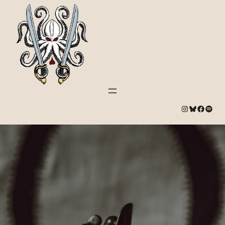
#
Bluesky
#
Spotify