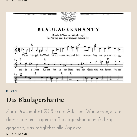
READ MORE
ABOUT
FLUGBLÄTTER
2019
BLOG
Das Blaulagershantie
Zum Drachenfest 2018 hatte Askir bei Wandervogel aus
dem silbernen Lager ein Blaulagershantie in Auftrag
gegeben, das möglichst alle Aspekte…
READ MORE
ABOUT