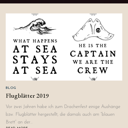
BLOG
Flugblätter 2019
Vor zwei Jahren habe ich zum Drachenfest einige Aushänge
bzw. Flugblätter hergestellt, die damals auch am “blauen
Brett” an der…