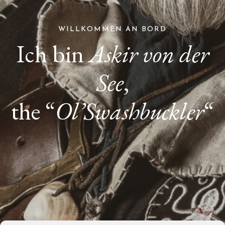
WILLKOMMEN AN BORD
Ich bin
Askir von der
See
,
the “
Ol’Swashbuckler
“