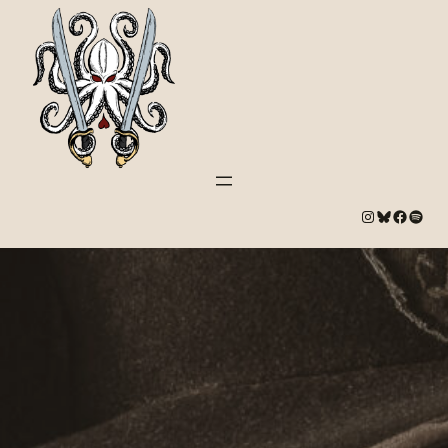
#
Bluesky
#
Spotify