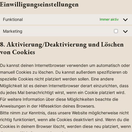
s
Einwilligungseinstellungen
i
s
e
o
p
c
y
y
r
a
e
s
o
Funktional
Immer aktiv
d
m
s
t
u
p
s
o
Marketing
e
t
r
M
h
n
m
u
e
a
8. Aktivierung/Deaktivierung und Löschen
i
s
t
b
s
r
e
t
von Cookies
e
e
s
k
l
i
c
e
d
g
h
Du kannst deinen Internetbrowser verwenden um automatisch oder
t
e
n
manuell Cookies zu löschen. Du kannst außerdem spezifizieren ob
i
s
i
spezielle Cookies nicht platziert werden sollen. Eine andere
n
k
Möglichkeit ist es deinen Internetbrowser derart einzurichten, dass
g
du jedes Mal benachrichtigt wirst, wenn ein Cookie platziert wird.
Für weitere Information über diese Möglichkeiten beachte die
Anweisungen in der Hilfesektion deines Browsers.
Bitte nimm zur Kenntnis, dass unsere Website möglicherweise nicht
richtig funktioniert, wenn alle Cookies deaktiviert sind. Wenn du die
Cookies in deinem Browser löscht, werden diese neu platziert, wenn