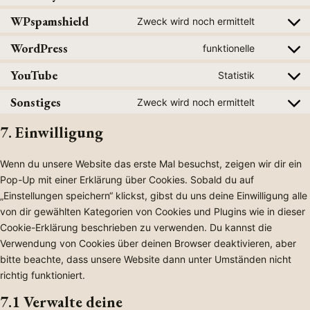
C
o
WPspamshield
Zweck wird noch ermittelt
C
n
o
WordPress
funktionelle
s
C
n
e
o
YouTube
Statistik
s
n
C
n
e
t
o
Sonstiges
Zweck wird noch ermittelt
s
n
C
t
n
e
t
o
7. Einwilligung
o
s
n
t
n
s
e
t
o
s
e
n
Wenn du unsere Website das erste Mal besuchst, zeigen wir dir ein
t
s
e
r
t
Pop-Up mit einer Erklärung über Cookies. Sobald du auf
o
e
n
v
t
„Einstellungen speichern“ klickst, gibst du uns deine Einwilligung alle
s
r
t
i
o
von dir gewählten Kategorien von Cookies und Plugins wie in dieser
e
v
t
c
s
Cookie-Erklärung beschrieben zu verwenden. Du kannst die
r
i
o
e
e
Verwendung von Cookies über deinen Browser deaktivieren, aber
v
c
s
b
r
bitte beachte, dass unsere Website dann unter Umständen nicht
i
e
e
s
v
richtig funktioniert.
c
w
r
t
i
e
7.1 Verwalte deine
p
v
—
c
w