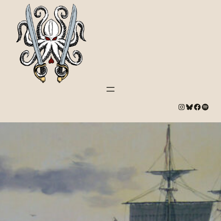
#
Bluesky
#
Spotify