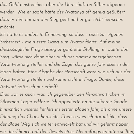
das Geld einstreichen, aber die Herrschaft an Silber abgeben
werden. Wie er sagte hätte der Avatar ja oft genug geäußert,
dass es ihm nur um den Sieg geht und er gar nicht herrschen
möchte.
Ich hatte es anders in Erinnerung, so dass – auch zur eigenen
Sicherheit – mein erste Gang zum Avatar führte. Auf meine
diesbezügliche Frage bezog er ganz klar Stellung: er wollte den
Sieg, würde sich dann aber auch der damit einhergehenden
Verantwortung stellen und die Zügel das ganze Jahr über in der
Hand halten. Eine Abgabe der Herrschaft wäre wie sich aus der
Verantwortung stehlen und käme nicht in Frage. Danke, diese
Antwort hatte ich mir erhofft.
Dies war es auch, was ich gegenüber den Verantwortlichen im
Silbernen Lager erklärte. Ich appellierte an die silberne Gnade
hinsichtlich unseres Fehlers im ersten blauen Jahr, als ohne unsere
Führung das Chaos herrschte. Ebenso wies ich darauf hin, dass
der Blaue Weg sich weiter entwickelt hat und wir gelernt haben,
wir die Chance auf den Beweis eines Neuanfangs erhalten sollten,