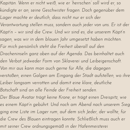
Kapitän. Wenn er nicht weiß, wie er ‘herrschen’ soll wird er, so
kündigte er an, seine Geschwister fragen. Doch gegenüber dem
Lager machte er deutlich, dass nicht nur er sich der
Verantwortung stellen muss, sondern auch jeder von uns. Er ist der
Käpt’n – wir sind die Crew. Und wir sind es, die unserem Käpt’n
sagen, was wir in dem blauen Jahr umgesetzt haben möchten.
Für mich persönlich steht die Freiheit überall auf den
Dracheninseln ganz oben auf der Agenda. Das beinhaltet auch
den Verbot jedweder Form von Sklaverei und Leibeigenschaft.
Von mir aus kann man auch gerne für Alle, die dagegen
verstoßen, einen Galgen am Eingang der Stadt aufstellen, wo ihre
Leiber langsam verrotten und damit eine klare, deutliche
Botschaft sind an alle Feinde der Freiheit senden.
Der Blaue Avatar trägt keine Krone, er trägt einen Dreispitz, wie
es einem Käpt’n gebührt. Und noch am Abend nach unserem Sieg
ging eine Liste im Lager rum, auf dem sich Jeder, der wollte, für
die Crew des Blauen eintragen konnte. Schließlich muss auch er
mit seiner Crew ordnungsgemäß in der Hafenmeisterei