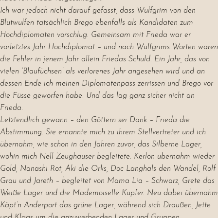
Ich war jedoch nicht darauf gefasst, dass Wulfgrim von den
Blutwulfen tatsächlich Brego ebenfalls als Kandidaten zum
Hochdiplomaten vorschlug. Gemeinsam mit Frieda war er
vorletztes Jahr Hochdiplomat – und nach Wulfgrims Worten waren
die Fehler in jenem Jahr allein Friedas Schuld. Ein Jahr, das von
vielen ‘Blaufüchsen’ als verlorenes Jahr angesehen wird und an
dessen Ende ich meinen Diplomatenpass zerrissen und Brego vor
die Füsse geworfen habe. Und das lag ganz sicher nicht an
Frieda.
Letztendlich gewann – den Göttern sei Dank – Frieda die
Abstimmung. Sie ernannte mich zu ihrem Stellvertreter und ich
übernahm, wie schon in den Jahren zuvor, das Silberne Lager,
wohin mich Nell Zeughauser begleitete. Kerlon übernahm wieder
Gold, Nanashi Rot, Aki die Orks, Doc Langhals den Wandel, Rolf
Grau und Jareth – begleitet von Mama Lia – Schwarz, Grete das
Weiße Lager und die Mademoiselle Kupfer. Neu dabei übernahm
Käpt’n Anderport das grüne Lager, während sich Draußen, Jette
und Klaas um die anzuwerbenden Lager und Gruppen