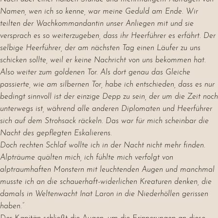
Namen, wen ich so kenne, war meine Geduld am Ende. Wir
teilten der Wachkommandantin unser Anliegen mit und sie
versprach es so weiterzugeben, dass ihr Heerführer es erfährt. Der
selbige Heerführer, der am nächsten Tag einen Läufer zu uns
schicken sollte, weil er keine Nachricht von uns bekommen hat.
Also weiter zum goldenen Tor. Als dort genau das Gleiche
passierte, wie am silbernen Tor, habe ich entschieden, dass es nur
bedingt sinnvoll ist der einzige Depp zu sein, der um die Zeit noch
unterwegs ist, während alle anderen Diplomaten und Heerführer
sich auf dem Strohsack räckeln. Das war für mich scheinbar die
Nacht des gepflegten Eskalierens.
Doch rechten Schlaf wollte ich in der Nacht nicht mehr finden.
Alpträume quälten mich, ich fühlte mich verfolgt von
alptraumhaften Monstern mit leuchtenden Augen und manchmal
musste ich an die schauerhaft-widerlichen Kreaturen denken, die
damals in Weltenwacht Inat Laron in die Niederhöllen gerissen
haben.”