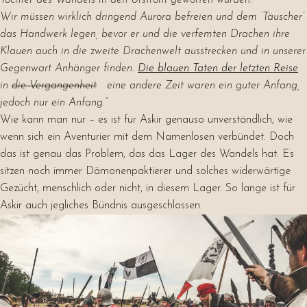
Tochter des Wandels in den Urstrom geworfen wurden.
Wir müssen wirklich dringend Aurora befreien und dem ‘Täuscher’
das Handwerk legen, bevor er und die verfemten Drachen ihre
Klauen auch in die zweite Drachenwelt ausstrecken und in unserer
Gegenwart Anhänger finden.
Die blauen Taten der letzten Reise
in
die Vergangenheit
eine andere Zeit waren ein guter Anfang,
jedoch nur ein Anfang.”
Wie kann man nur – es ist für Askir genauso unverständlich, wie
wenn sich ein Aventurier mit dem Namenlosen verbündet. Doch
das ist genau das Problem, das das Lager des Wandels hat: Es
sitzen noch immer Dämonenpaktierer und solches widerwärtige
Gezücht, menschlich oder nicht, in diesem Lager. So lange ist für
Askir auch jegliches Bündnis ausgeschlossen.