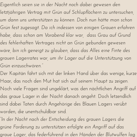
Eigentlich seien sie in der Nacht noch dabei gewesen den
letztjährigen Vertrag mit Grün auf Schlupflöchern zu untersuchen,
um dann uns unterstützen zu können. Doch nun hätte man schon
Grün fest zugesagt. Da ich indessen von einigen Grauen erfahren
habe, dass schon am Vorabend klar war, dass Grau auf Grund
des fehlerhaften Vertrages nicht an Grün gebunden gewesen
wäre, bin ich geneigt zu glauben, dass das Alles eine Finte des
grauen Lagerrates war, um ihr Lager auf die Unterstützung von
Grün einzuschwören.”
Der Kapitän fährt sich mit der linken Hand über das wenige, kurze
Haar, das noch den Mut hat sich auf seinem Haupt zu zeigen.
Noch viele Fragen sind ungeklärt, was den nächtlichen Angriff auf
das graue Lager in der Nacht danach angeht. Doch letzendlich
sind dabei Taten durch Angehörige des Blauen Lagers verübt
worden, die unentschuldbar sind.
“In der Nacht nach der Entscheidung des grauen Lagers die
grüne Forderung zu unterstützen erfolgte ein Angriff auf das
graue Lager, das federführend in den Händen der Blutwulfen lag.