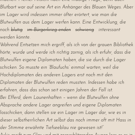
Blutbart war auf seine Art ein Anhänger des Blauen Weges. Aber
im Lager wird indessen immer öfter erörtert, wie man die
Blutwulfen aus dem Lager werfen kann. Eine Entwicklung, die
noch
blutig
im Bürgerkrieg enden
schwierig
interessant
werden könnte.
Während Entsetzen mich ergriff, als ich von der grauen Bibliothek
hörte, wurde und werde ich richtig zornig, als ich erfuhr, dass die
Blutwulfen eigene Diplomaten haben, die sie durch die Lager
schicken. So musste ein ‘Blaufuchs’ einmal warten, weil die
Hochdiplomaten des anderen Lagers erst noch mit den
Diplomaten der Blutwulfen reden mussten. Indessen habe ich
erfahren, dass das schon seit einigen Jahren der Fall ist.
Bei Efferd, dem Launenhaften – wenn die Blutwulfen ohne
Absprache andere Lager angreifen und eigene Diplomaten
losschicken, dann stellen sie ein Lager im Lager dar, wie es in
dieser selbstherrlichen Art selbst das noch immer oft mit Hass in
der Stimme erwähnte Tiefseeblau nie gewesen ist!”