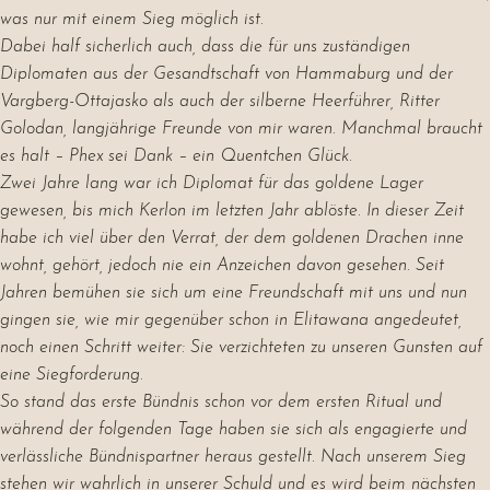
was nur mit einem Sieg möglich ist.
Dabei half sicherlich auch, dass die für uns zuständigen
Diplomaten aus der Gesandtschaft von Hammaburg und der
Vargberg-Ottajasko als auch der silberne Heerführer, Ritter
Golodan, langjährige Freunde von mir waren. Manchmal braucht
es halt – Phex sei Dank – ein Quentchen Glück.
Zwei Jahre lang war ich Diplomat für das goldene Lager
gewesen, bis mich Kerlon im letzten Jahr ablöste. In dieser Zeit
habe ich viel über den Verrat, der dem goldenen Drachen inne
wohnt, gehört, jedoch nie ein Anzeichen davon gesehen. Seit
Jahren bemühen sie sich um eine Freundschaft mit uns und nun
gingen sie, wie mir gegenüber schon in Elitawana angedeutet,
noch einen Schritt weiter: Sie verzichteten zu unseren Gunsten auf
eine Siegforderung.
So stand das erste Bündnis schon vor dem ersten Ritual und
während der folgenden Tage haben sie sich als engagierte und
verlässliche Bündnispartner heraus gestellt. Nach unserem Sieg
stehen wir wahrlich in unserer Schuld und es wird beim nächsten