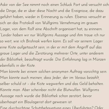
Askir von der See nimmt noch einen Schluck Port und versucht sich
die Dinge, die er über diese Nacht und die Ereignisse, die dazu
geführt haben, wieder in Erinnerung zu rufen. Ebenso versucht er
sich an das Protokoll von Wulfgrims Vernehmung im grauen
Lager, von dem Rolf eine Abschrift organisiert hat, zu erinnern.
“Leider haben wir nur Wulfgrims Aussage und ihm traue ich nur
so weit, wie ich Brishnak werfen kann. Es soll vor seinem Lager
eine Kiste aufgetaucht sein, in der er mit dem Angriff auf das
graue Lager und die Zerstörung mehrerer Orte, unter anderem
der Bibliothek, beauftragt wurde. Die Entlohnung lag in Münzen
ebenfalls in der Kiste.
Man könnte bei einem solchen anonymen Auftrag vorsichtig sein.
Man könnte auch meinen, dass Jeder, der im Voraus bezahlt,
selber schuld ist – die Kiste wegwerfen und das Geld behalten.
Könnte man. Aber scheinbar nicht die Blutwulfen. Wulfgrims
Aussage nach wurde die Bibliothek schon zerstört, bevor
überhaupt ein Blaulagerist dort gewesen ist.
Eine durchsichtige Schutzbehauptung eines Überführten? Oder