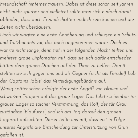
Freundschaft hinterher trauern. Dabei ist diese schon seit Jahren
nicht mehr spürbar und vielleicht sollte man sich einfach damit
abfinden, dass auch Freundschaften endlich sein können und die
Zeiten nicht überdauern.
Doch wir wagten eine erste Annäherung und schlugen ein Schutz-
und Trutzbündnis vor, das auch angenommen wurde. Doch es
währte nicht lange, denn tief in der folgenden Nacht teilten uns
mehrere graue Diplomaten mit, dass sie sich dafür entschieden
hätten dem grünen Drachen auf den Thron zu helfen. Damit
stellten sie sich gegen uns und als Gegner (nicht als Feinde!) hob
der ‘Captains Table’ das Verteidigungsbündnis auf.
Wenig später schon erfolgte der erste Angriff von blauen und
schwarzen Truppen auf das graue Lager. Das führte scheinbar im
grauen Lager so solcher Verstimmung, das Rolf, der für Grau
zuständige ‘Blaufuchs’, und ich am Tag darauf den grauen
Lagerrat aufsuchten. Dieser teilte uns mit, dass erst in Folge
unseres Angriffs die Entscheidung zur Unterstützung von Grün
gefallen ist.