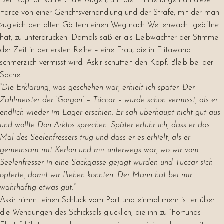
Der Kapitän schließt die Augen, um die Erinnerungen an diese
Farce von einer Gerichtsverhandlung und der Strafe, mit der man
zugleich den alten Göttern einen Weg nach Weltenwacht geöffnet
hat, zu unterdrücken. Damals saß er als Leibwächter der Stimme
der Zeit in der ersten Reihe – eine Frau, die in Elitawana
schmerzlich vermisst wird. Askir schüttelt den Kopf. Bleib bei der
Sache!
“Die Erklärung, was geschehen war, erhielt ich später. Der
Zahlmeister der ‘Gorgon’ – Tüccar – wurde schon vermisst, als er
endlich wieder im Lager erschien. Er sah überhaupt nicht gut aus
und wollte Don Arktos sprechen. Später erfuhr ich, dass er das
Mal des Seelenfressers trug und dass er es erhielt, als er
gemeinsam mit Kerlon und mir unterwegs war, wo wir vom
Seelenfresser in eine Sackgasse gejagt wurden und Tüccar sich
opferte, damit wir fliehen konnten. Der Mann hat bei mir
wahrhaftig etwas gut.”
Askir nimmt einen Schluck vom Port und einmal mehr ist er über
die Wendungen des Schicksals glücklich, die ihn zu “Fortunas