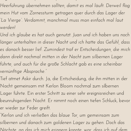
Heerführung übernehmen sollten, damit es mal läuft. Derweil flog
mein Hut vom Zornessturm getragen quer durch das Lager der
‘La Vierge’. Verdammt, manchmal muss man einfach mal laut
werden!
Und ich glaube es hat auch genutzt. Juan und ich haben uns noch
länger unterhalten in dieser Nacht und ich hatte das Gefühl, dass
es danach besser lief. Zumindest traf er Entscheidungen, die mich
dann direkt nochmal mitten in der Nacht zum silbernen Lager
führte, und auch für die große Schlacht gab es eine scheinbar
vernünftige Absprache.”
Tief atmet Askir durch. Ja, die Entscheidung, die ihn mitten in der
Nacht gemeinsam mit Kerlon Bloom nochmal zum silbernen
Lager führte. Ein erster Schritt zu einer sehr ereignisreichen und
beunruhigenden Nacht. Er nimmt noch einen tiefen Schluck, bevor
er wieder zur Feder greift.
“Kerlon und ich verließen das blaue Tor, um gemeinsam zum
silbernen und danach zum goldenen Lager zu gehen. Doch das
Nächste, an das ich mich erinnern konnte, war, dass ich auf dem