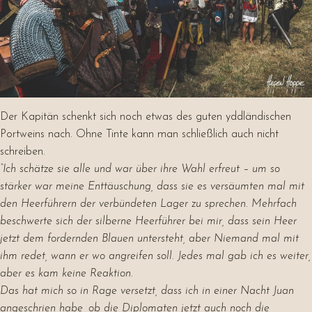
Der Kapitän schenkt sich noch etwas des guten yddländischen
Portweins nach. Ohne Tinte kann man schließlich auch nicht
schreiben.
“Ich schätze sie alle und war über ihre Wahl erfreut – um so
stärker war meine Enttäuschung, dass sie es versäumten mal mit
den Heerführern der verbündeten Lager zu sprechen. Mehrfach
beschwerte sich der silberne Heerführer bei mir, dass sein Heer
jetzt dem fordernden Blauen untersteht, aber Niemand mal mit
ihm redet, wann er wo angreifen soll. Jedes mal gab ich es weiter,
aber es kam keine Reaktion.
Das hat mich so in Rage versetzt, dass ich in einer Nacht Juan
angeschrien habe, ob die Diplomaten jetzt auch noch die