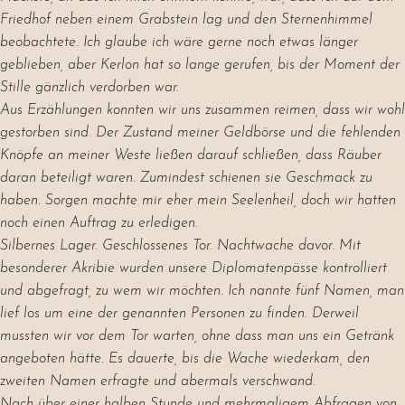
Friedhof neben einem Grabstein lag und den Sternenhimmel
beobachtete. Ich glaube ich wäre gerne noch etwas länger
geblieben, aber Kerlon hat so lange gerufen, bis der Moment der
Stille gänzlich verdorben war.
Aus Erzählungen konnten wir uns zusammen reimen, dass wir wohl
gestorben sind. Der Zustand meiner Geldbörse und die fehlenden
Knöpfe an meiner Weste ließen darauf schließen, dass Räuber
daran beteiligt waren. Zumindest schienen sie Geschmack zu
haben. Sorgen machte mir eher mein Seelenheil, doch wir hatten
noch einen Auftrag zu erledigen.
Silbernes Lager. Geschlossenes Tor. Nachtwache davor. Mit
besonderer Akribie wurden unsere Diplomatenpässe kontrolliert
und abgefragt, zu wem wir möchten. Ich nannte fünf Namen, man
lief los um eine der genannten Personen zu finden. Derweil
mussten wir vor dem Tor warten, ohne dass man uns ein Getränk
angeboten hätte. Es dauerte, bis die Wache wiederkam, den
zweiten Namen erfragte und abermals verschwand.
Nach über einer halben Stunde und mehrmaligem Abfragen von