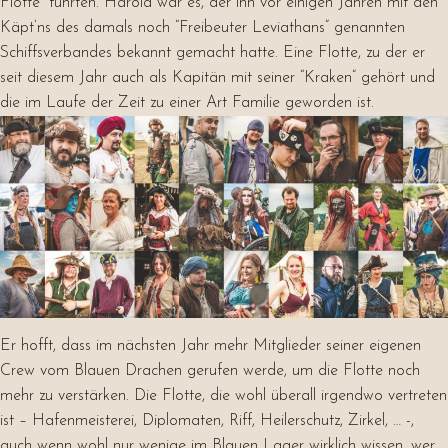
Flotte” führten. Harold war es, der ihn vor einigen Jahren mit den
Käpt’ns des damals noch “Freibeuter Leviathans” genannten
Schiffsverbandes bekannt gemacht hatte. Eine Flotte, zu der er
seit diesem Jahr auch als Kapitän mit seiner “Kraken” gehört und
die im Laufe der Zeit zu einer Art Familie geworden ist.
Er hofft, dass im nächsten Jahr mehr Mitglieder seiner eigenen
Crew vom Blauen Drachen gerufen werde, um die Flotte noch
mehr zu verstärken. Die Flotte, die wohl überall irgendwo vertreten
ist – Hafenmeisterei, Diplomaten, Riff, Heilerschutz, Zirkel, … -,
auch wenn wohl nur wenige im Blauen Lager wirklich wissen, wer