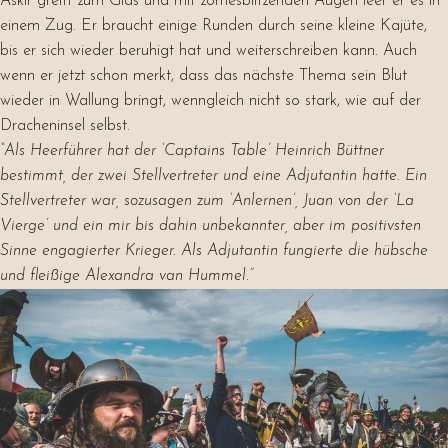
Askir greift zum Glas und mit zornesblitzenden Augen leer er es in
einem Zug. Er braucht einige Runden durch seine kleine Kajüte,
bis er sich wieder beruhigt hat und weiterschreiben kann. Auch
wenn er jetzt schon merkt, dass das nächste Thema sein Blut
wieder in Wallung bringt, wenngleich nicht so stark, wie auf der
Dracheninsel selbst.
“Als Heerführer hat der ‘Captains Table’ Heinrich Büttner
bestimmt, der zwei Stellvertreter und eine Adjutantin hatte. Ein
Stellvertreter war, sozusagen zum ‘Anlernen’, Juan von der ‘La
Vierge’ und ein mir bis dahin unbekannter, aber im positivsten
Sinne engagierter Krieger. Als Adjutantin fungierte die hübsche
und fleißige Alexandra van Hummel.”