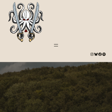
#
Bluesky
#
Spotify