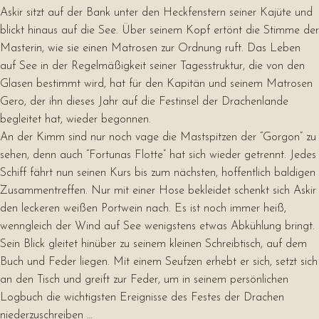
Askir sitzt auf der Bank unter den Heckfenstern seiner Kajüte und
blickt hinaus auf die See. Über seinem Kopf ertönt die Stimme der
Masterin, wie sie einen Matrosen zur Ordnung ruft. Das Leben
auf See in der Regelmäßigkeit seiner Tagesstruktur, die von den
Glasen bestimmt wird, hat für den Kapitän und seinem Matrosen
Gero, der ihn dieses Jahr auf die Festinsel der Drachenlande
begleitet hat, wieder begonnen.
An der Kimm sind nur noch vage die Mastspitzen der “Gorgon” zu
sehen, denn auch “Fortunas Flotte” hat sich wieder getrennt. Jedes
Schiff fährt nun seinen Kurs bis zum nächsten, hoffentlich baldigen
Zusammentreffen. Nur mit einer Hose bekleidet schenkt sich Askir
den leckeren weißen Portwein nach. Es ist noch immer heiß,
wenngleich der Wind auf See wenigstens etwas Abkühlung bringt.
Sein Blick gleitet hinüber zu seinem kleinen Schreibtisch, auf dem
Buch und Feder liegen. Mit einem Seufzen erhebt er sich, setzt sich
an den Tisch und greift zur Feder, um in seinem persönlichen
Logbuch die wichtigsten Ereignisse des Festes der Drachen
niederzuschreiben …