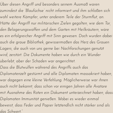
Über diesen Angriff und besonders seinem Ausmaß waren
zumindest die ‘Blaufüchse’ nicht informiert und ihm schloßen sich
wohl weitere Kämpfer, unter anderem Teile der Sturmflut, an.
Hätte der Angriff nur militärischen Zielen gegolten, wie dem Tor,
den Belagerungswaffen und dem Garten mit Heilkräutern, wäre
es ein erfolgreicher Angriff mit Sinn gewesen. Doch wurden dabei
auch die graue Bibliothek, gewissermaßen das Herz des Grauen
Lagers, die auch von uns gerne bei Nachforschungen genutzt
wird, zerstört. Die Dokumente haben wie durch ein Wunder
überlebt, aber der Schaden war angerichtet.
Dass die Blutwulfen während des Angriffs auch das
Diplomatenzelt gestürmt und alle Diplomaten massakriert haben,
war dagegen eine kleine Verfehlung. Möglicherweise war ihnen
auch nicht bekannt, dass schon vor einigen Jahren alle Avatare
mit Ausnahme des Roten ein Dokument unterzeichnet haben, dass
Diplomaten Immunität genießen. Wobei es wieder einmal
beweist, dass Feder und Papier letztendlich nicht stärker sind als
das Schwert.”