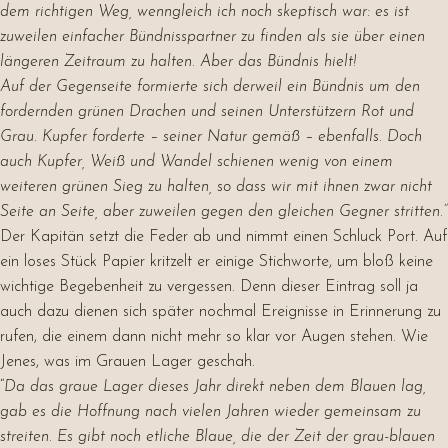
dem richtigen Weg, wenngleich ich noch skeptisch war: es ist
zuweilen einfacher Bündnisspartner zu finden als sie über einen
längeren Zeitraum zu halten. Aber das Bündnis hielt!
Auf der Gegenseite formierte sich derweil ein Bündnis um den
fordernden grünen Drachen und seinen Unterstützern Rot und
Grau. Kupfer forderte – seiner Natur gemäß – ebenfalls. Doch
auch Kupfer, Weiß und Wandel schienen wenig von einem
weiteren grünen Sieg zu halten, so dass wir mit ihnen zwar nicht
Seite an Seite, aber zuweilen gegen den gleichen Gegner stritten.”
Der Kapitän setzt die Feder ab und nimmt einen Schluck Port. Auf
ein loses Stück Papier kritzelt er einige Stichworte, um bloß keine
wichtige Begebenheit zu vergessen. Denn dieser Eintrag soll ja
auch dazu dienen sich später nochmal Ereignisse in Erinnerung zu
rufen, die einem dann nicht mehr so klar vor Augen stehen. Wie
Jenes, was im Grauen Lager geschah.
“
Da das graue Lager dieses Jahr direkt neben dem Blauen lag,
gab es die Hoffnung nach vielen Jahren wieder gemeinsam zu
streiten. Es gibt noch etliche Blaue, die der Zeit der grau-blauen