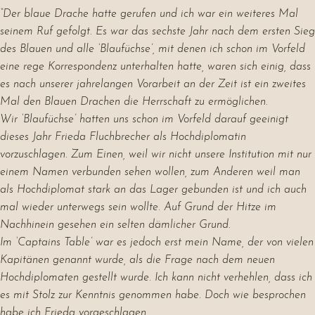
“Der blaue Drache hatte gerufen und ich war ein weiteres Mal
seinem Ruf gefolgt. Es war das sechste Jahr nach dem ersten Sieg
des Blauen und alle ‘Blaufüchse’, mit denen ich schon im Vorfeld
eine rege Korrespondenz unterhalten hatte, waren sich einig, dass
es nach unserer jahrelangen Vorarbeit an der Zeit ist ein zweites
Mal den Blauen Drachen die Herrschaft zu ermöglichen.
Wir ‘Blaufüchse’ hatten uns schon im Vorfeld darauf geeinigt
dieses Jahr Frieda Fluchbrecher als Hochdiplomatin
vorzuschlagen. Zum Einen, weil wir nicht unsere Institution mit nur
einem Namen verbunden sehen wollen, zum Anderen weil man
als Hochdiplomat stark an das Lager gebunden ist und ich auch
mal wieder unterwegs sein wollte. Auf Grund der Hitze im
Nachhinein gesehen ein selten dämlicher Grund.
Im ‘Captains Table’ war es jedoch erst mein Name, der von vielen
Kapitänen genannt wurde, als die Frage nach dem neuen
Hochdiplomaten gestellt wurde. Ich kann nicht verhehlen, dass ich
es mit Stolz zur Kenntnis genommen habe. Doch wie besprochen
habe ich Frieda vorgeschlagen.