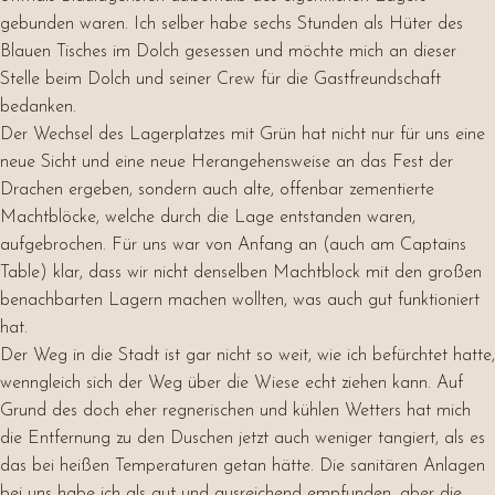
gebunden waren. Ich selber habe sechs Stunden als Hüter des
Blauen Tisches im Dolch gesessen und möchte mich an dieser
Stelle beim Dolch und seiner Crew für die Gastfreundschaft
bedanken.
Der Wechsel des Lagerplatzes mit Grün hat nicht nur für uns eine
neue Sicht und eine neue Herangehensweise an das Fest der
Drachen ergeben, sondern auch alte, offenbar zementierte
Machtblöcke, welche durch die Lage entstanden waren,
aufgebrochen. Für uns war von Anfang an (auch am Captains
Table) klar, dass wir nicht denselben Machtblock mit den großen
benachbarten Lagern machen wollten, was auch gut funktioniert
hat.
Der Weg in die Stadt ist gar nicht so weit, wie ich befürchtet hatte,
wenngleich sich der Weg über die Wiese echt ziehen kann. Auf
Grund des doch eher regnerischen und kühlen Wetters hat mich
die Entfernung zu den Duschen jetzt auch weniger tangiert, als es
das bei heißen Temperaturen getan hätte. Die sanitären Anlagen
bei uns habe ich als gut und ausreichend empfunden, aber die