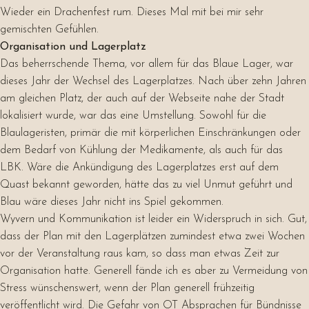
Wieder ein Drachenfest rum. Dieses Mal mit bei mir sehr
gemischten Gefühlen.
Organisation und Lagerplatz
Das beherrschende Thema, vor allem für das Blaue Lager, war
dieses Jahr der Wechsel des Lagerplatzes. Nach über zehn Jahren
am gleichen Platz, der auch auf der Webseite nahe der Stadt
lokalisiert wurde, war das eine Umstellung. Sowohl für die
Blaulageristen, primär die mit körperlichen Einschränkungen oder
dem Bedarf von Kühlung der Medikamente, als auch für das
LBK. Wäre die Ankündigung des Lagerplatzes erst auf dem
Quast bekannt geworden, hätte das zu viel Unmut geführt und
Blau wäre dieses Jahr nicht ins Spiel gekommen.
Wyvern und Kommunikation ist leider ein Widerspruch in sich. Gut,
dass der Plan mit den Lagerplätzen zumindest etwa zwei Wochen
vor der Veranstaltung raus kam, so dass man etwas Zeit zur
Organisation hatte. Generell fände ich es aber zu Vermeidung von
Stress wünschenswert, wenn der Plan generell frühzeitig
veröffentlicht wird. Die Gefahr von OT Absprachen für Bündnisse