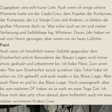
Zugegeben: eine echt kurze Liste. Auch wenn ich einige schöne
Momente hatte mit der Caida-Crew, dem Kapitän der Rotdornen,
der Kumpanja, der La Vierge-Crew und Anderen, so blieben die
großen Momente doch rar. Was sicher auch an mir und meiner
Verfassung und Gefühlslage lag. Whatever: Dieses Jahr haben wir
viel vom Sturm gesungen, aber waren nur ein laues Lüftchen.
Fazit
Auch wenn ich hinsichtlich meiner Gefühle gegenüber dem
Drachenfest und im Besonderen des Blauen Lagers noch immer
etwas gedrückt und unbestimmt bin: Ich habe Pläne. Zum einen
den Plan zum Drachenfest zurück zu kehren (das Ticket habe ich
schon vor Ort gekauft) und auch wieder in das Blaue Lager. Aber
auch Pläne im und für das Blaue Lager. Noch unausgereift, aber
bis zum nächsten DF haben wir ja noch ein paar Tage Zeit. Ich
freue mich aber jetzt schon darauf, dann hoffentlich auch mit einer
stärker vertretenen Kraken-Crew.