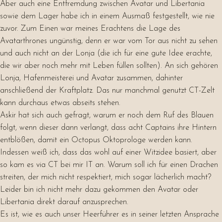
Aber auch eine Entfremdung zwischen Avatar und Libertania
sowie dem Lager habe ich in einem Ausmaß festgestellt, wie nie
zuvor. Zum Einen war meines Erachtens die Lage des
Avatarthrones ungünstig, denn er war vom Tor aus nicht zu sehen
und auch nicht an der Lonja (die ich für eine gute Idee erachte,
die wir aber noch mehr mit Leben füllen sollten). An sich gehören
Lonja, Hafenmeisterei und Avatar zusammen, dahinter
anschließend der Kraftplatz. Das nur manchmal genutzt CT-Zelt
kann durchaus etwas abseits stehen.
Askir hat sich auch gefragt, warum er noch dem Ruf des Blauen
folgt, wenn dieser dann verlangt, dass acht Captains ihre Hintern
entblößen, damit ein Octopus Oktoprologe werden kann.
Indessen weiß ich, dass das wohl auf einer Witzidee basiert, aber
so kam es via CT bei mir IT an. Warum soll ich für einen Drachen
streiten, der mich nicht respektiert, mich sogar lächerlich macht?
Leider bin ich nicht mehr dazu gekommen den Avatar oder
Libertania direkt darauf anzusprechen.
Es ist, wie es auch unser Heerführer es in seiner letzten Ansprache