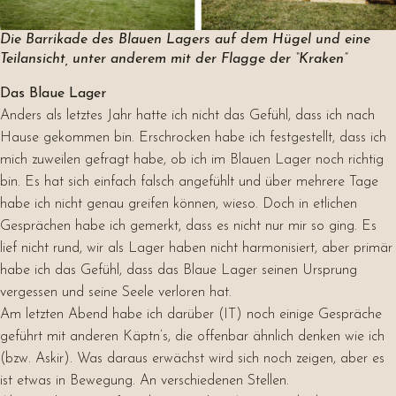
Die Barrikade des Blauen Lagers auf dem Hügel und eine
Teilansicht, unter anderem mit der Flagge der “Kraken”
Das Blaue Lager
Anders als letztes Jahr hatte ich nicht das Gefühl, dass ich nach
Hause gekommen bin. Erschrocken habe ich festgestellt, dass ich
mich zuweilen gefragt habe, ob ich im Blauen Lager noch richtig
bin. Es hat sich einfach falsch angefühlt und über mehrere Tage
habe ich nicht genau greifen können, wieso. Doch in etlichen
Gesprächen habe ich gemerkt, dass es nicht nur mir so ging. Es
lief nicht rund, wir als Lager haben nicht harmonisiert, aber primär
habe ich das Gefühl, dass das Blaue Lager seinen Ursprung
vergessen und seine Seele verloren hat.
Am letzten Abend habe ich darüber (IT) noch einige Gespräche
geführt mit anderen Käptn’s, die offenbar ähnlich denken wie ich
(bzw. Askir). Was daraus erwächst wird sich noch zeigen, aber es
ist etwas in Bewegung. An verschiedenen Stellen.