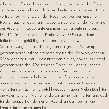
schade war. Für nächstes Jahr hoffe ich, dass die KrakenCrew mit
größerer Crewstärke auf dem Drachenfest und im Blauen Lager
vertreten sein wird. Durch den Regen war das gemeinsame
Kochen auch eingeschränkt, wobei wir generell an der Verteilung
der Arbeiten im Lager untereinander noch arbeiten müssen.
Die “Muräne”, eine von der KrakenCrew 2019 erschaffene
Initiative, kam gefühlt gar nicht ans Laufen, obwohl die
Voraussetzungen durch die Lage an der großen Wiese optimal
gewesen wären. Etliche erfragten täglich das Passwort, aber die
Wiese gehörte in der Nacht nicht den Blauen, obwohl es sinnvoll
gewesen wäre den Weg zwischen Dolch und Lager zu sichern.
Auch hierüber muss ich mir noch mal Gedanken machen.
Auch bei uns innerhalb lief nicht immer Alles rund, aber es war
meine Crew, die mir – gemeinsam mit Spielenden Crews –
wenigstens etwas Heimatgefühl gegeben haben. Vielen Dank für
die vielen schönen Momente, die wir gemeinsam hatten, und auch
für den Support an dem einen Abend, an dem bei mir die
Depression zugeschlagen hat.