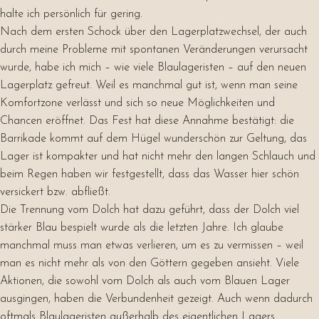
halte ich persönlich für gering.
Nach dem ersten Schock über den Lagerplatzwechsel, der auch
durch meine Probleme mit spontanen Veränderungen verursacht
wurde, habe ich mich – wie viele Blaulageristen – auf den neuen
Lagerplatz gefreut. Weil es manchmal gut ist, wenn man seine
Komfortzone verlässt und sich so neue Möglichkeiten und
Chancen eröffnet. Das Fest hat diese Annahme bestätigt: die
Barrikade kommt auf dem Hügel wunderschön zur Geltung, das
Lager ist kompakter und hat nicht mehr den langen Schlauch und
beim Regen haben wir festgestellt, dass das Wasser hier schön
versickert bzw. abfließt.
Die Trennung vom Dolch hat dazu geführt, dass der Dolch viel
stärker Blau bespielt wurde als die letzten Jahre. Ich glaube
manchmal muss man etwas verlieren, um es zu vermissen – weil
man es nicht mehr als von den Göttern gegeben ansieht. Viele
Aktionen, die sowohl vom Dolch als auch vom Blauen Lager
ausgingen, haben die Verbundenheit gezeigt. Auch wenn dadurch
oftmals Blaulageristen außerhalb des eigentlichen Lagers