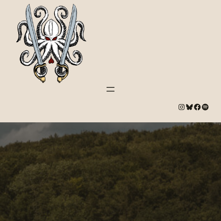
#
Bluesky
#
Spotify