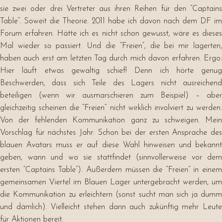
sie zwei oder drei Vertreter aus ihren Reihen für den “Captains
Table”. Soweit die Theorie. 2011 habe ich davon nach dem DF im
Forum erfahren. Hätte ich es nicht schon gewusst, wäre es dieses
Mal wieder so passiert. Und die “Freien”, die bei mir lagerten,
haben auch erst am letzten Tag durch mich davon erfahren. Ergo:
Hier läuft etwas gewaltig schief! Denn ich hörte genug
Beschwerden, dass sich Teile des Lagers nicht ausreichend
beteiligen (wenn wir ausmarschieren zum Beispiel) – aber
gleichzeitig scheinen die “Freien” nicht wirklich involviert zu werden.
Von der fehlenden Kommunikation ganz zu schweigen. Mein
Vorschlag für nächstes Jahr: Schon bei der ersten Ansprache des
blauen Avatars muss er auf diese Wahl hinweisen und bekannt
geben, wann und wo sie stattfindet (sinnvollerweise vor dem
ersten “Captains Table”). Außerdem müssen die “Freien” in einem
gemeinsamen Viertel im Blauen Lager untergebracht werden, um
die Kommunikation zu erleichtern (sonst sucht man sich ja dumm
und dämlich). Vielleicht stehen dann auch zukünftig mehr Leute
für Aktionen bereit.