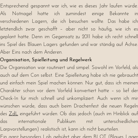
Entsprechend gespannt war ich, wie es dieses Jahr laufen würde.
Als Notnagel hatte ich zumindest einige Bekannte in
verschiedenen Lagern, die ich besuchen wollte. Das habe ich
letztendlich zwar geschafft – aber nicht so häufig, wie ich es
geplant hatte. Denn im Gegensatz zu 2011 habe ich recht schnell
ins Spiel des Blauen Lagers gefunden und war ständig auf Achse.
Aber Eins nach dem Anderen.
Organisation, Spielleitung und Regelwerk
Die Organisation war routiniert und simpel. Sowohl im Vorfeld, als
auch auf dem Con selbst. Eine Spielleitung habe ich nie gebraucht
und einfach mein Spiel machen können. Nur gut, dass ich meinen
Charakter schon vor dem Vorfeld konvertiert hatte – so lief der
Check-In für mich schnell und unkompliziert. Auch wenn ich mir
wünschen würde, dass auch beim Drachenfest die neuen Regeln
des
ZdL
eingeführt würden. Ob das jedoch (auch im Hinblick au
das internationale Publikum mit unterschiedlichen
Larpvorstellungen) realistisch ist, kann ich nicht beurteilen.
Ein ganz besonders Lob gebührt aber dem BLOT (Blaues Lager