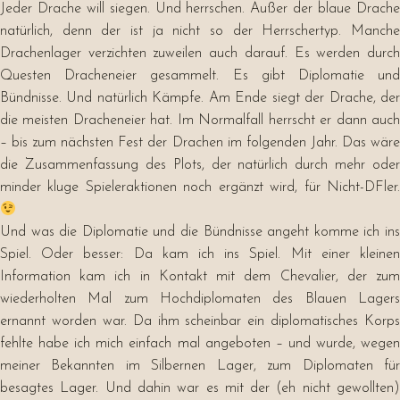
Jeder Drache will siegen. Und herrschen. Außer der blaue Drache
natürlich, denn der ist ja nicht so der Herrschertyp. Manche
Drachenlager verzichten zuweilen auch darauf. Es werden durch
Questen Dracheneier gesammelt. Es gibt Diplomatie und
Bündnisse. Und natürlich Kämpfe. Am Ende siegt der Drache, der
die meisten Dracheneier hat. Im Normalfall herrscht er dann auch
– bis zum nächsten Fest der Drachen im folgenden Jahr. Das wäre
die Zusammenfassung des Plots, der natürlich durch mehr oder
minder kluge Spieleraktionen noch ergänzt wird, für Nicht-DFler.
Und was die Diplomatie und die Bündnisse angeht komme ich ins
Spiel. Oder besser: Da kam ich ins Spiel. Mit einer kleinen
Information kam ich in Kontakt mit dem Chevalier, der zum
wiederholten Mal zum Hochdiplomaten des Blauen Lagers
ernannt worden war. Da ihm scheinbar ein diplomatisches Korps
fehlte habe ich mich einfach mal angeboten – und wurde, wegen
meiner Bekannten im Silbernen Lager, zum Diplomaten für
besagtes Lager. Und dahin war es mit der (eh nicht gewollten)