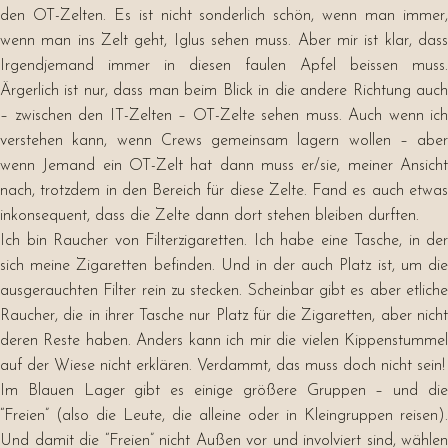
den OT-Zelten. Es ist nicht sonderlich schön, wenn man immer,
wenn man ins Zelt geht, Iglus sehen muss. Aber mir ist klar, dass
Irgendjemand immer in diesen faulen Apfel beissen muss.
Ärgerlich ist nur, dass man beim Blick in die andere Richtung auch
– zwischen den IT-Zelten – OT-Zelte sehen muss. Auch wenn ich
verstehen kann, wenn Crews gemeinsam lagern wollen – aber
wenn Jemand ein OT-Zelt hat dann muss er/sie, meiner Ansicht
nach, trotzdem in den Bereich für diese Zelte. Fand es auch etwas
inkonsequent, dass die Zelte dann dort stehen bleiben durften.
Ich bin Raucher von Filterzigaretten. Ich habe eine Tasche, in der
sich meine Zigaretten befinden. Und in der auch Platz ist, um die
ausgerauchten Filter rein zu stecken. Scheinbar gibt es aber etliche
Raucher, die in ihrer Tasche nur Platz für die Zigaretten, aber nicht
deren Reste haben. Anders kann ich mir die vielen Kippenstummel
auf der Wiese nicht erklären. Verdammt, das muss doch nicht sein!
Im Blauen Lager gibt es einige größere Gruppen – und die
“Freien” (also die Leute, die alleine oder in Kleingruppen reisen).
Und damit die “Freien” nicht Außen vor und involviert sind, wählen