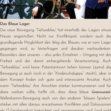
Das Blaue Lager
Die neue Bewegung “Tiefseeblau” hat innerhalb des Lagers etwas
Neues angestoßen. Nicht nur Konfliktspiel, sondern auch die
grundlegende Möglichkeit den Weg des Blauen, wie er vom Lager
gegangen wird, zu hinterfragen und darüber nachzudenken.
Besonders über unseren – also jedes Einzelnen – Umgang mit der
Freiheit und der damit einhergehende Verantwortung. Auch
“Tiefseeblau” wird keine Patentantwort liefern können (zumal die
Bewegung ja auch noch in der “Kinderschaluppe” steckt), aber in
dem Konzept finden sich gute und interessante Ansätze. Auch
wenn “Tiefseeblau” ihre Ansichten stärker kommunizieren und für
diese werben sollte, hoffe ich, dass diese blaue
Graswurzel-
Wellenkamm-Bewegung auch von den anderen “blauen Spielern”
stärker mit allen daraus erwachsenen Konflikten und Diskussionen
als IT-Spielangebot betrachtet und angenommen wird (und nicht