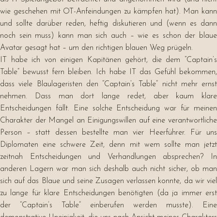
wie geschehen mit OT-Anfeindungen zu kämpfen hat). Man kann
und sollte darüber reden, heftig diskutieren und (wenn es dann
noch sein muss) kann man sich auch – wie es schon der blaue
Avatar gesagt hat – um den richtigen blauen Weg prügeln.
IT habe ich von einigen Kapitänen gehört, die dem “Captain’s
Table” bewusst fern bleiben. Ich habe IT das Gefühl bekommen,
dass viele Blaulageristen den “Captain’s Table” nicht mehr ernst
nehmen. Dass man dort lange redet, aber kaum klare
Entscheidungen fällt. Eine solche Entscheidung war für meinen
Charakter der Mangel an Einigungswillen auf eine verantwortliche
Person – statt dessen bestellte man vier Heerführer. Für uns
Diplomaten eine schwere Zeit, denn mit wem sollte man jetzt
zeitnah Entscheidungen und Verhandlungen absprechen? In
anderen Lagern war man sich deshalb auch nicht sicher, ob man
sich auf das Blaue und seine Zusagen verlassen konnte, da wir viel
zu lange für klare Entscheidungen benötigten (da ja immer erst
der “Captain’s Table” einberufen werden musste). Eine