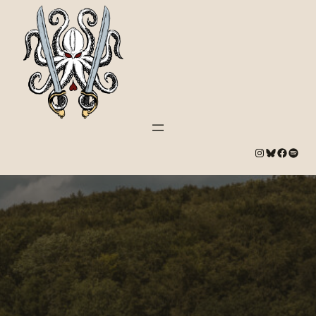
#
Bluesky
#
Spotify