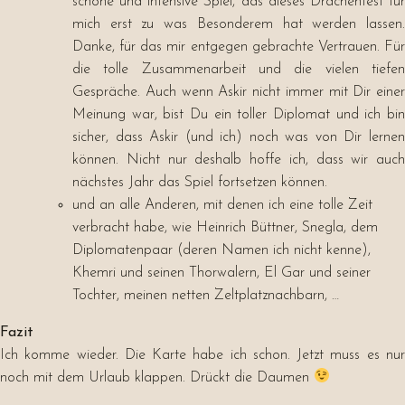
schöne und intensive Spiel, das dieses Drachenfest für
mich erst zu was Besonderem hat werden lassen.
Danke, für das mir entgegen gebrachte Vertrauen. Für
die tolle Zusammenarbeit und die vielen tiefen
Gespräche. Auch wenn Askir nicht immer mit Dir einer
Meinung war, bist Du ein toller Diplomat und ich bin
sicher, dass Askir (und ich) noch was von Dir lernen
können. Nicht nur deshalb hoffe ich, dass wir auch
nächstes Jahr das Spiel fortsetzen können.
und an alle Anderen, mit denen ich eine tolle Zeit
verbracht habe, wie Heinrich Büttner, Snegla, dem
Diplomatenpaar (deren Namen ich nicht kenne),
Khemri und seinen Thorwalern, El Gar und seiner
Tochter, meinen netten Zeltplatznachbarn, …
Fazit
Ich komme wieder. Die Karte habe ich schon. Jetzt muss es nur
noch mit dem Urlaub klappen. Drückt die Daumen