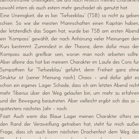
demonstrative Uneinigkeit, die uns nach Ansicht meines Charakters
sowohl intern als auch extern mehr geschadet als genutzt hat.
Eine Uneinigkeit, die es bei “Tiefseeblau” (TSB) so nicht zu geben
schien. So wie die meisten Mannschaften einen Kapitän haben,
der letztendlich das Sagen hat, wurde bei TSB am ersten Abend
ein “Kompass” gewählt, der nach Anhörung vieler Meinungen den
Kurs bestimmt. Zumindest in der Theorie, denn dafür muss der
Kompass auch greifbar sein, woran man noch arbeiten sollte.
Aber alleine das hat bei meinem Charakter im Laufe des Cons für
Sympathien für “Tiefseeblau” geführt, denn Freiheit ganz ohne
Struktur ist (seiner Meinung nach) Chaos – und dafür gibt es
schon ein eigenes Lager. Schade, dass ich am letzten Abend nicht
mehr Tiberius über den Weg gelaufen bin, um mehr zu erfahren
und der Bewegung beizutreten. Aber vielleicht ergibt sich das ja –
spätestens nächstes Jahr – noch.
Fazit: Auch wenn das Blaue Lager meinen Charakter öfters an
den Rand der Verzweiflung getrieben hat, steht für mich außer
Frage, dass ich auch beim nächsten Drachenfest dem Weg des