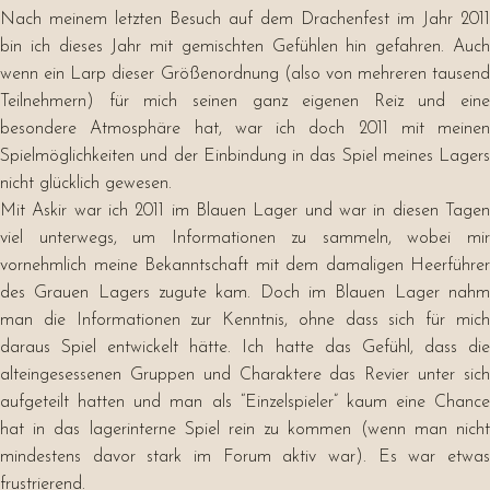
Nach meinem letzten Besuch auf dem Drachenfest im Jahr 2011
bin ich dieses Jahr mit gemischten Gefühlen hin gefahren. Auch
wenn ein Larp dieser Größenordnung (also von mehreren tausend
Teilnehmern) für mich seinen ganz eigenen Reiz und eine
besondere Atmosphäre hat, war ich doch 2011 mit meinen
Spielmöglichkeiten und der Einbindung in das Spiel meines Lagers
nicht glücklich gewesen.
Mit Askir war ich 2011 im Blauen Lager und war in diesen Tagen
viel unterwegs, um Informationen zu sammeln, wobei mir
vornehmlich meine Bekanntschaft mit dem damaligen Heerführer
des Grauen Lagers zugute kam. Doch im Blauen Lager nahm
man die Informationen zur Kenntnis, ohne dass sich für mich
daraus Spiel entwickelt hätte. Ich hatte das Gefühl, dass die
alteingesessenen Gruppen und Charaktere das Revier unter sich
aufgeteilt hatten und man als “Einzelspieler” kaum eine Chance
hat in das lagerinterne Spiel rein zu kommen (wenn man nicht
mindestens davor stark im Forum aktiv war). Es war etwas
frustrierend.