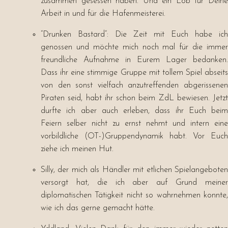
zusammen gesessen haben. Und ein Lob für Deine
Arbeit in und für die Hafenmeisterei.
“Drunken Bastard”: Die Zeit mit Euch habe ich
genossen und möchte mich noch mal für die immer
freundliche Aufnahme in Eurem Lager bedanken.
Dass ihr eine stimmige Gruppe mit tollem Spiel abseits
von den sonst vielfach anzutreffenden abgerissenen
Piraten seid, habt ihr schon beim ZdL bewiesen. Jetzt
durfte ich aber auch erleben, dass ihr Euch beim
Feiern selber nicht zu ernst nehmt und intern eine
vorbildliche (OT-)Gruppendynamik habt. Vor Euch
ziehe ich meinen Hut.
Silly, der mich als Händler mit etlichen Spielangeboten
versorgt hat, die ich aber auf Grund meiner
diplomatischen Tätigkeit nicht so wahrnehmen konnte,
wie ich das gerne gemacht hätte.