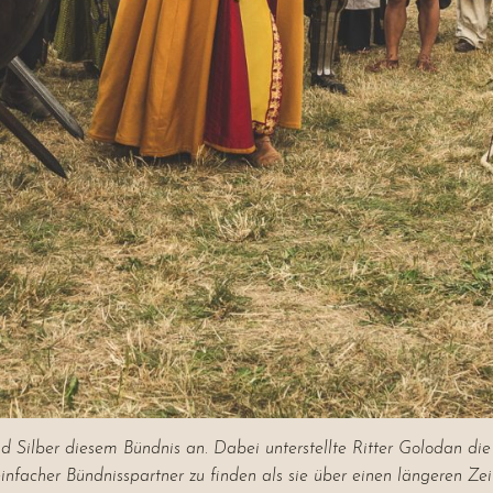
nd Silber diesem Bündnis an. Dabei unterstellte Ritter Golodan d
einfacher Bündnisspartner zu finden als sie über einen längeren Zei