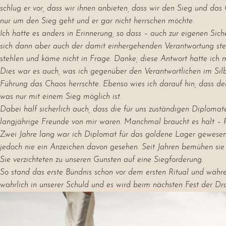
schlug er vor, dass wir ihnen anbieten, dass wir den Sieg und das
nur um den Sieg geht und er gar nicht herrschen möchte.
Ich hatte es anders in Erinnerung, so dass – auch zur eigenen Sic
sich dann aber auch der damit einhergehenden Verantwortung stel
stehlen und käme nicht in Frage. Danke, diese Antwort hatte ich mi
Dies war es auch, was ich gegenüber den Verantwortlichen im Silber
Führung das Chaos herrschte. Ebenso wies ich darauf hin, dass de
was nur mit einem Sieg möglich ist.
Dabei half sicherlich auch, dass die für uns zuständigen Diplom
langjährige Freunde von mir waren. Manchmal braucht es halt – 
Zwei Jahre lang war ich Diplomat für das goldene Lager gewesen, b
jedoch nie ein Anzeichen davon gesehen. Seit Jahren bemühen sie 
Sie verzichteten zu unseren Gunsten auf eine Siegforderung.
So stand das erste Bündnis schon vor dem ersten Ritual und währe
wahrlich in unserer Schuld und es wird beim nächsten Fest der Dr