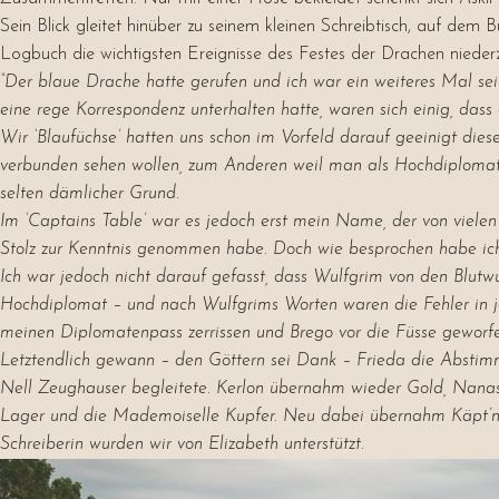
Sein Blick gleitet hinüber zu seinem kleinen Schreibtisch, auf dem 
Logbuch die wichtigsten Ereignisse des Festes der Drachen nieder
“Der blaue Drache hatte gerufen und ich war ein weiteres Mal sei
eine rege Korrespondenz unterhalten hatte, waren sich einig, dass
Wir ‘Blaufüchse’ hatten uns schon im Vorfeld darauf geeinigt dies
verbunden sehen wollen, zum Anderen weil man als Hochdiplomat 
selten dämlicher Grund.
Im ‘Captains Table’ war es jedoch erst mein Name, der von vielen
Stolz zur Kenntnis genommen habe. Doch wie besprochen habe ich
Ich war jedoch nicht darauf gefasst, dass Wulfgrim von den Blutw
Hochdiplomat – und nach Wulfgrims Worten waren die Fehler in jen
meinen Diplomatenpass zerrissen und Brego vor die Füsse geworfe
Letztendlich gewann – den Göttern sei Dank – Frieda die Abstimmu
Nell Zeughauser begleitete. Kerlon übernahm wieder Gold, Nanas
Lager und die Mademoiselle Kupfer. Neu dabei übernahm Käpt’n
Schreiberin wurden wir von Elizabeth unterstützt.