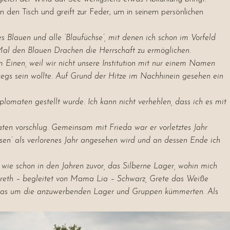
an den Tisch und greift zur Feder, um in seinem persönlichen
 Blauen und alle ‘Blaufüchse’, mit denen ich schon im Vorfeld
s Mal den Blauen Drachen die Herrschaft zu ermöglichen.
 Einen, weil wir nicht unsere Institution mit nur einem Namen
gs sein wollte. Auf Grund der Hitze im Nachhinein gesehen ein
maten gestellt wurde. Ich kann nicht verhehlen, dass ich es mit
ten vorschlug. Gemeinsam mit Frieda war er vorletztes Jahr
sen’ als verlorenes Jahr angesehen wird und an dessen Ende ich
wie schon in den Jahren zuvor, das Silberne Lager, wohin mich
areth – begleitet von Mama Lia – Schwarz, Grete das Weiße
laas um die anzuwerbenden Lager und Gruppen kümmerten. Als