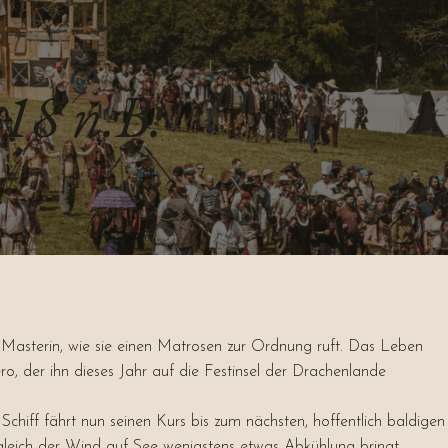
 18 n.B.
r Masterin, wie sie einen Matrosen zur Ordnung ruft. Das Leben
o, der ihn dieses Jahr auf die Festinsel der Drachenlande
chiff fährt nun seinen Kurs bis zum nächsten, hoffentlich baldigen
gleich der Wind auf See wenigstens etwas Abkühlung bringt.