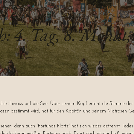
: 4. Tag, 8. Monat,
 blickt hinaus auf die See. Über seinem Kopf ertönt die Stimme de
Glasen bestimmt wird, hat für den Kapitän und seinem Matrosen Ger
hen, denn auch “Fortunas Flotte” hat sich wieder getrennt. Jedes S
 den leckeren weißen Portwein nach. Es ist noch immer heiß, wenn