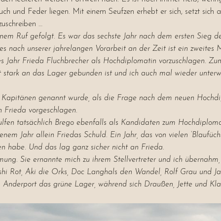
Buch und Feder liegen. Mit einem Seufzen erhebt er sich, setzt sich 
zuschreiben …
nem Ruf gefolgt. Es war das sechste Jahr nach dem ersten Sieg des
 es nach unserer jahrelangen Vorarbeit an der Zeit ist ein zweite
es Jahr Frieda Fluchbrecher als Hochdiplomatin vorzuschlagen. Zum
stark an das Lager gebunden ist und ich auch mal wieder unterwe
 Kapitänen genannt wurde, als die Frage nach dem neuen Hochdiplo
 Frieda vorgeschlagen.
ulfen tatsächlich Brego ebenfalls als Kandidaten zum Hochdiploma
em Jahr allein Friedas Schuld. Ein Jahr, das von vielen ‘Blaufüch
n habe. Und das lag ganz sicher nicht an Frieda.
ng. Sie ernannte mich zu ihrem Stellvertreter und ich übernahm, 
hi Rot, Aki die Orks, Doc Langhals den Wandel, Rolf Grau und J
 Anderport das grüne Lager, während sich Draußen, Jette und K