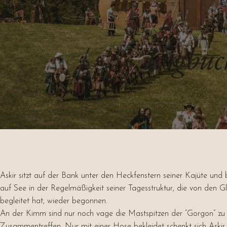
Logbuch
Askir sitzt auf der Bank unter den Heckfenstern seiner Kajüte und
auf See in der Regelmäßigkeit seiner Tagesstruktur, die von den 
begleitet hat, wieder begonnen.
An der Kimm sind nur noch vage die Mastspitzen der “Gorgon” zu se
Zusammentreffen. Nur mit einer Hose bekleidet schenkt sich Askir