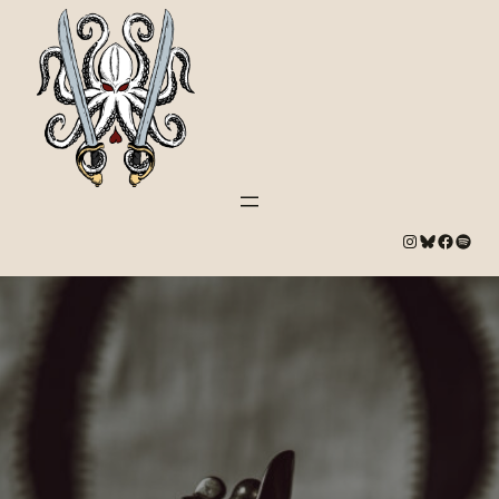
#
Bluesky
#
Spotify