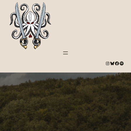
#
Bluesky
#
Spotify