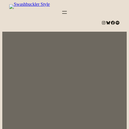
#
Bluesky
#
Spotify