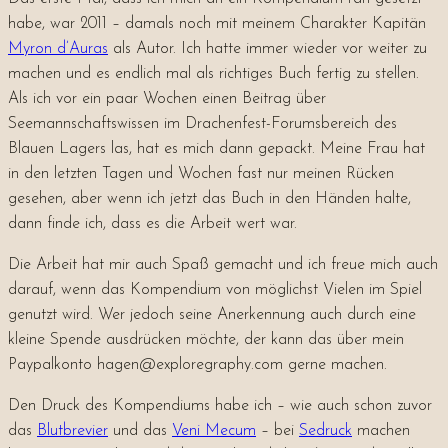
habe, war 2011 – damals noch mit meinem Charakter Kapitän
Myron d’Auras
als Autor. Ich hatte immer wieder vor weiter zu
machen und es endlich mal als richtiges Buch fertig zu stellen.
Als ich vor ein paar Wochen einen Beitrag über
Seemannschaftswissen im Drachenfest-Forumsbereich des
Blauen Lagers las, hat es mich dann gepackt. Meine Frau hat
in den letzten Tagen und Wochen fast nur meinen Rücken
gesehen, aber wenn ich jetzt das Buch in den Händen halte,
dann finde ich, dass es die Arbeit wert war.
Die Arbeit hat mir auch Spaß gemacht und ich freue mich auch
darauf, wenn das Kompendium von möglichst Vielen im Spiel
genutzt wird. Wer jedoch seine Anerkennung auch durch eine
kleine Spende ausdrücken möchte, der kann das über mein
Paypalkonto hagen@exploregraphy.com gerne machen.
Den Druck des Kompendiums habe ich – wie auch schon zuvor
das
Blutbrevier
und das
Veni Mecum
– bei
Sedruck
machen