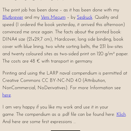
The print job has been done – as it has been done with my
Blutbrevier
and my
Veni Mecum
– by
Sedruck
. Quality and
speed (I ordered the book yesterday, it arrived this afternoon)
convinced me once again. The facts about the printed book:
DINA4 size (21×29,7 cm), Hardcover, long side binding, book
cover with blue lining, two white sorting belts, the 231 bw-sites
and twenty coloured sites as two-sided print on 120 g/m² paper.
The costs are 48 € with transport in germany.
Printing and using the LARP naval compendium is permitted at
Creative Commons CC BY-NC-ND 4.0 (Attribution,
NonCommercial, NoDerivatives). For more Information see
here
.
I am very happy if you like my work and use it in your
game. The compendium as a .pdf file can be found here:
Klich
.
And here are some first expressions …