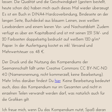
lassen. Die Qualität und die Geschwindigkeit (gestern bestellt,
heute schon da) haben mich auch dieses Mal wieder überzeugt.
Es ist ein Buch in DINA4-Hardcoverbindung, Bindeseite an der
langen Seite, Buchdeckel aus blauem Leinen, zwei weißen
Lesebändern und einem leeren Vor- und Nachsatzblatt. Zudem
verfügt es über ein Kapitalband und ist mit seinen 231 SW- und
20 Farbseiten doppelseitig bedruckt auf weißem 120 g/m²
Papier. In der Ausfertigung kostet es inkl. Versand und
Mehrwertsteuer ca. 48 €.
Der Druck und die Nutzung des Kompendiums der
Seemannschaft fällt unter Creative Commons CC BY-NC-ND
4.0 (Namensnennung, nicht kommerziell, keine Bearbeitung).
Mehr Infos darüber findest Du
hier
. Keine Bearbeitung bedeutet
auch, dass das Kompendium nur im Gesamten und nicht in
einzelnen Teilen verwandt werden darf, was natürlich auch für
die Grafiken gilt.
Ich freue mich, wenn Du das Kompendium nutzt, Spaß daran