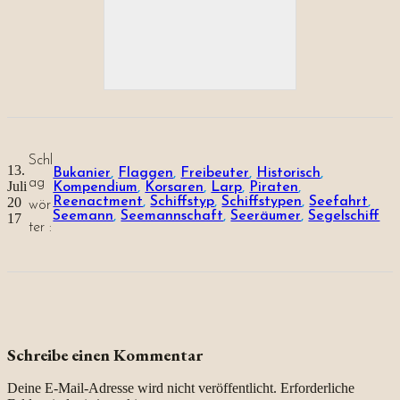
Schl
13.
Bukanier
, 
Flaggen
, 
Freibeuter
, 
Historisch
, 
ag
Juli
Kompendium
, 
Korsaren
, 
Larp
, 
Piraten
, 
20
Reenactment
, 
Schiffstyp
, 
Schiffstypen
, 
Seefahrt
, 
wör
Seemann
, 
Seemannschaft
, 
Seeräumer
, 
Segelschiff
17
ter :
Schreibe einen Kommentar
Deine E-Mail-Adresse wird nicht veröffentlicht.
Erforderliche