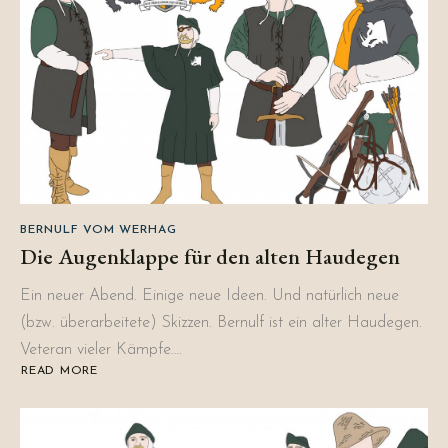
NACHNAMEN
UND
NEUE
SKIZZEN
BERNULF VOM WERHAG
Die Augenklappe für den alten Haudegen
Ein neuer Abend. Einige neue Ideen. Und natürlich neue
(bzw. überarbeitete) Skizzen. Bernulf ist ein alter Haudegen.
Veteran vieler Kämpfe….
READ MORE
ABOUT
DIE
AUGENKLAPPE
FÜR
DEN
ALTEN
HAUDEGEN