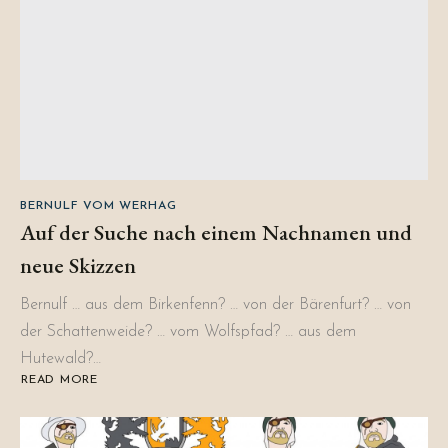
BERNULF VOM WERHAG
Auf der Suche nach einem Nachnamen und
neue Skizzen
Bernulf … aus dem Birkenfenn? … von der Bärenfurt? … von
der Schattenweide? … vom Wolfspfad? … aus dem
Hutewald?…
READ MORE
ABOUT
AUF
DER
SUCHE
NACH
EINEM