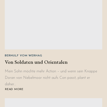
BERNULF VOM WERHAG
Von Soldaten und Orientalen
Mein Sohn möchte mehr Action – und wenn sein Knappe
Doran von Nebelmoor nicht aufs Con passt, plant er
daher…
READ MORE
ABOUT
VON
SOLDATEN
UND
ORIENTALEN