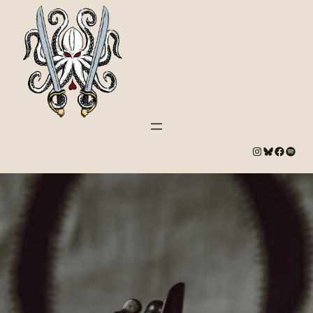
#
Bluesky
#
Spotify