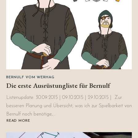
BERNULF VOM WERHAG
Die erste Ausrüstungliste für Bernulf
Listenupdate: 30.09.2015 | 09.10.2015 | 29.10.2015 | Zur
besseren Planung und Übersicht, was ich zur Spielbarkeit von
Bernulf noch benötige,…
READ MORE
ABOUT
DIE
ERSTE
AUSRÜSTUNGLISTE
FÜR