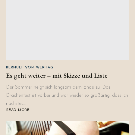
BERNULF VOM WERHAG
Es geht weiter – mit Skizze und Liste
Der Sommer neigt sich langsam dem Ende zu. Das
Drachenfest ist vorbei und war wieder so großartig, dass ich
nächstes…
READ MORE
ABOUT
ES
GEHT
WEITER
–
MIT
SKIZZE