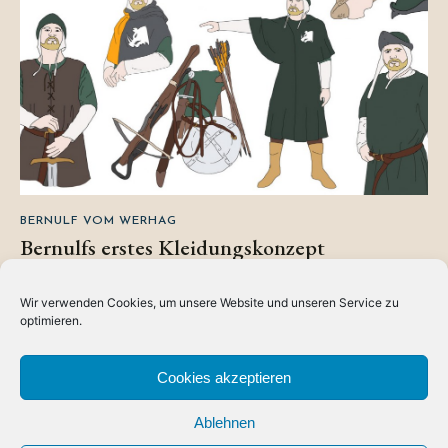
BERNULF VOM WERHAG
Bernulfs erstes Kleidungskonzept
Nach einem langen Arbeitstag ist es entspannend sich über
Wir verwenden Cookies, um unsere Website und unseren Service zu
den neuen Charakter Gedanken zu machen und zu zeichnen
optimieren.
– zumindest…
READ MORE
ABOUT
Cookies akzeptieren
BERNULFS
ERSTES
KLEIDUNGSKONZEPT
Ablehnen
LOAD MORE