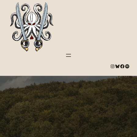
#
Bluesky
#
Spotify