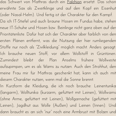
das Schwert von Mathras durch ein
Falchion
ersetzt. Das scho
erwähnte Sax als Zweitklinge und auf den Kopf ein Eisenhut
(oder Nasal-Helm). Und fertig ist der Charakter für den Kampf.
Da ich IT-Stiefel und auch braune Hosen im Fundus habe, stehen
neue IT-Schuhe und Hosen bzw. Beinlinge nicht ganz oben auf der
Prioritätenliste. Dafür hat sich der Charakter aber farblich von den
ersten Plänen entfernt, was die Nutzung der hier rumliegenden
Stoffe nur noch als “Zivilkleidung” möglich macht. Anders gesagt:
Ich brauche neuen Stoff, vor allem Wollstoff in Grüntönen.
Zumindest bleibt der Plan Anselms frühere Wollweste
aufzupimpen, um es als Wams zu nutzen. Auch den Strohhut, den
meine Frau mir für Mathras geschenkt hat, kann ich auch mit
diesem Charakter nutzen, wenn mal die Sonne brennt.
In Kurzform die Kleidung, die ich noch brauche: Leinentunika
(langarm), Wolltunika (kurzarm, gefüttert mit Leinen), Wollwams
(ohne Arme, gefüttert mit Leinen), Wollgarnache (gefüttert mit
Leinen), Jagdhut aus Wolle (Außen) und Leinen (Innen). Und
dann braucht es an sich “nur” noch eine Armbrust mit Bolzen und