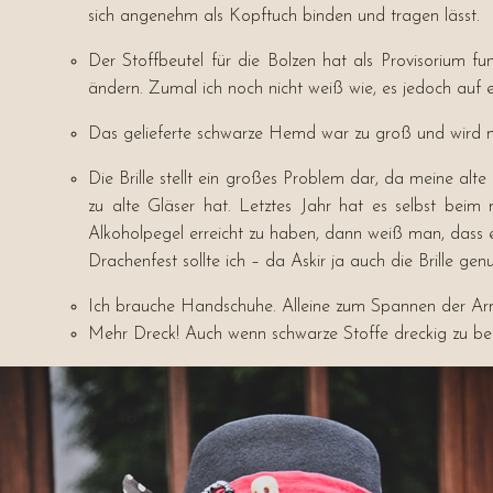
sich angenehm als Kopftuch binden und tragen lässt.
Der Stoffbeutel für die Bolzen hat als Provisorium f
ändern. Zumal ich noch nicht weiß wie, es jedoch auf 
Das gelieferte schwarze Hemd war zu groß und wird 
Die Brille stellt ein großes Problem dar, da meine alt
zu alte Gläser hat. Letztes Jahr hat es selbst beim
Alkoholpegel erreicht zu haben, dann weiß man, dass es
Drachenfest sollte ich – da Askir ja auch die Brille ge
Ich brauche Handschuhe. Alleine zum Spannen der Arm
Mehr Dreck! Auch wenn schwarze Stoffe dreckig zu b