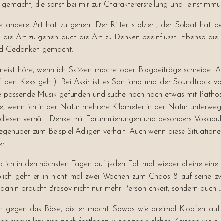
 gemacht, die sonst bei mir zur Charaktererstellung und -einstimm
e andere Art hat zu gehen. Der Ritter stolziert, der Soldat hat
tark die Art zu gehen auch die Art zu Denken beeinflusst. Ebenso d
hend Gedanken gemacht.
 meist höre, wenn ich Skizzen mache oder Blogbeiträge schreibe.
en Keks geht). Bei Askir ist es Santiano und der Soundtrack von F
e passende Musik gefunden und suche noch nach etwas mit Pathos,
e, wenn ich in der Natur mehrere Kilometer in der Natur unterweg
h in diesen verhält. Denke mir Forumulierungen und besonders Vokab
 gegenüber zum Beispiel Adligen verhält. Auch wenn diese Situation
rt.
b ich in den nächsten Tagen auf jeden Fall mal wieder alleine ei
eßlich geht er in nicht mal zwei Wochen zum Chaos 8 auf seine zwe
 dahin braucht Brasov nicht nur mehr Persönlichkeit, sondern auch 
n gegen das Böse, die er macht. Sowas wie dreimal Klopfen au