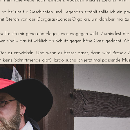
n sinnvollerweise noch festlegen, wogegen welches Zeichen wirkt.
o bei uns für Geschichten und Legenden erzählt sollte ich ein 
 mit Stefan von der Dargaras-LandesOrga an, um darüber mal zu s
sollte ich mir genau überlegen, was wogegen wirkt. Zumindest der Be
 sind – das ist wirklich als Schutz gegen böse Gase gedacht. Ab
er zu entwickeln. Und wenn es besser passt, dann wird Brasov 2.
h keine Schnittmenge gibt). Ergo suche ich jetzt mal passende M