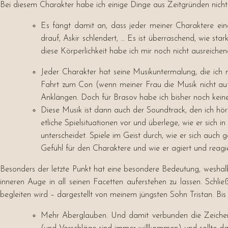
Bei diesem Charakter habe ich einige Dinge aus Zeitgründen nicht
Es fängt damit an, dass jeder meiner Charaktere ein
drauf, Askir schlendert, … Es ist überraschend, wie s
diese Körperlichkeit habe ich mir noch nicht ausreic
Jeder Charakter hat seine Musikuntermalung, die ich
Fahrt zum Con (wenn meiner Frau die Musik nicht auf d
Anklängen. Doch für Brasov habe ich bisher noch kein
Diese Musik ist dann auch der Soundtrack, den ich hör
etliche Spielsituationen vor und überlege, wie er sic
unterscheidet. Spiele im Geist durch, wie er sich auch
Gefühl für den Charaktere und wie er agiert und reagie
Besonders der letzte Punkt hat eine besondere Bedeutung, weshal
inneren Auge in all seinen Facetten auferstehen zu lassen. Schli
begleiten wird – dargestellt von meinem jüngsten Sohn Tristan. Bis
Mehr Aberglauben. Und damit verbunden die Zeiche