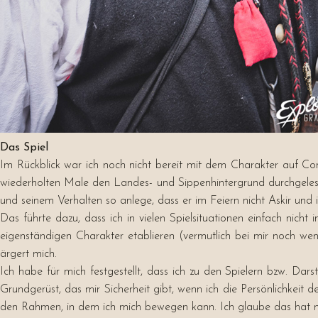
Das Spiel
Im Rückblick war ich noch nicht bereit mit dem Charakter auf Co
wiederholten Male den Landes- und Sippenhintergrund durchgelesen. 
und seinem Verhalten so anlege, dass er im Feiern nicht Askir u
Das führte dazu, dass ich in vielen Spielsituationen einfach nic
eigenständigen Charakter etablieren (vermutlich bei mir noch weni
ärgert mich.
Ich habe für mich festgestellt, dass ich zu den Spielern bzw. Dars
Grundgerüst, das mir Sicherheit gibt, wenn ich die Persönlichkeit 
den Rahmen, in dem ich mich bewegen kann. Ich glaube das hat mir 