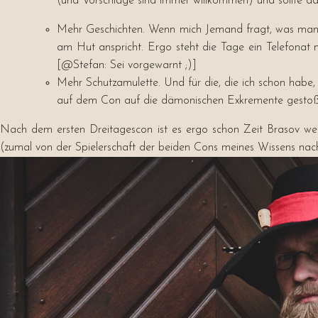
(und Vorschläge sind immer willkommen) und sollte dan
Mehr Geschichten. Wenn mich Jemand fragt, was man s
am Hut anspricht. Ergo steht die Tage ein Telefonat
[@Stefan: Sei vorgewarnt ;)]
Mehr Schutzamulette. Und für die, die ich schon habe, 
auf dem Con auf die dämonischen Exkremente gestoßen
Nach dem ersten Dreitagescon ist es ergo schon Zeit Brasov weit
(zumal von der Spielerschaft der beiden Cons meines Wissens nac