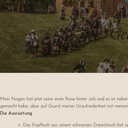
Ge
Mein Nogen hat jetzt seine erste Reise hinter sich und es ist ne
gemacht habe, aber auf Grund meiner Unzufriedenheit mit meinem S
Die Ausrüstung
Das Kopftuch aus einem schwarzen Dreiecktuch hat seine