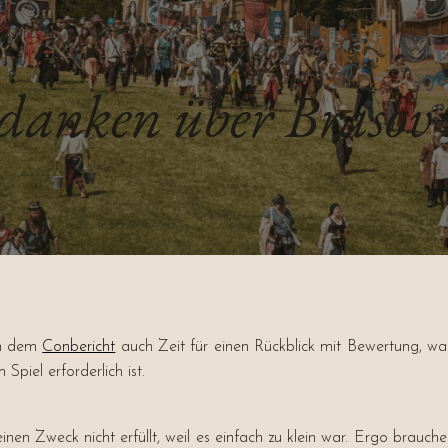
danken über Brasov 
ben dem
Conbericht
auch Zeit für einen Rückblick mit Bewertung, wa
piel erforderlich ist.
n Zweck nicht erfüllt, weil es einfach zu klein war. Ergo brauche 