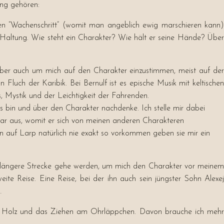
ung gehören:
 den “Wachenschritt” (womit man angeblich ewig marschieren kann)
ie Haltung. Wie steht ein Charakter? Wie hält er seine Hände? Über
 Aber auch um mich auf den Charakter einzustimmen, meist auf der
luch der Karibik. Bei Bernulf ist es epische Musik mit keltischen
 Mystik und der Leichtigkeit der Fahrenden.
s bin und über den Charakter nachdenke. Ich stelle mir dabei
ular aus, womit er sich von meinen anderen Charakteren
en auf Larp natürlich nie exakt so vorkommen geben sie mir ein
ne längere Strecke gehe werden, um mich den Charakter vor meinem
ite Reise. Eine Reise, bei der ihn auch sein jüngster Sohn Alexej
…
f Holz und das Ziehen am Ohrläppchen. Davon brauche ich mehr