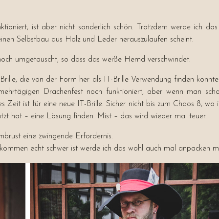
unktioniert, ist aber nicht sonderlich schön. Trotzdem werde ich
einen Selbstbau aus Holz und Leder herauszulaufen scheint.
noch umgetauscht, so dass das weiße Hemd verschwindet.
e Brille, die von der Form her als IT-Brille Verwendung finden konn
 mehrtägigen Drachenfest noch funktioniert, aber wenn man scho
 Zeit ist für eine neue IT-Brille. Sicher nicht bis zum Chaos 8, wo
nutzt hat – eine Lösung finden. Mist – das wird wieder mal teuer.
brust eine zwingende Erfordernis.
ekommen echt schwer ist werde ich das wohl auch mal anpacken m