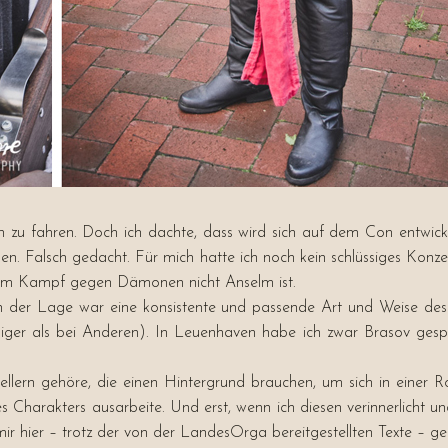
n zu fahren. Doch ich dachte, dass wird sich auf dem Con entwic
Falsch gedacht. Für mich hatte ich noch kein schlüssiges Konzept g
nd im Kampf gegen Dämonen nicht Anselm ist.
ht in der Lage war eine konsistente und passende Art und Weise d
ger als bei Anderen). In Leuenhaven habe ich zwar Brasov gespielt
tellern gehöre, die einen Hintergrund brauchen, um sich in einer R
des Charakters ausarbeite. Und erst, wenn ich diesen verinnerlicht 
hier – trotz der von der LandesOrga bereitgestellten Texte – gefe