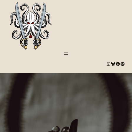
#
Bluesky
#
Spotify