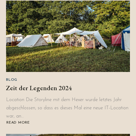
BLOG
Zeit der Legenden 2024
Location Die Storyline mit dem Hexer wurde letztes Jahr
abgeschlossen, so dass es dieses Mal eine neue IT-Location
war, an…
READ MORE
ABOUT
ZEIT
DER
LEGENDEN