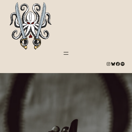
#
Bluesky
#
Spotify