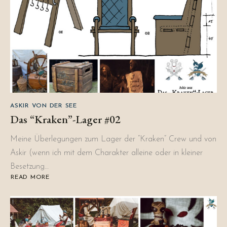
ASKIR VON DER SEE
Das “Kraken”-Lager #02
Meine Überlegungen zum Lager der “Kraken” Crew und von
Askir (wenn ich mit dem Charakter alleine oder in kleiner
Besetzung…
READ MORE
ABOUT
DAS
“KRAKEN”-
LAGER
#02