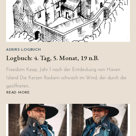
ASKIRS LOGBUCH
Logbuch: 4. Tag, 5. Monat, 19 n.B.
Freedom Keep, Jahr 1 nach der Entdeckung von Haven
Island Die Kerzen flackern schwach im Wind, der durch die
geöffneten…
READ MORE
ABOUT
LOGBUCH:
4.
TAG,
5.
MONAT,
19
N.B.