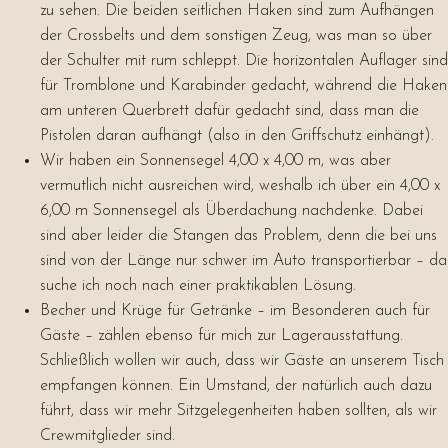
zu sehen. Die beiden seitlichen Haken sind zum Aufhängen
der Crossbelts und dem sonstigen Zeug, was man so über
der Schulter mit rum schleppt. Die horizontalen Auflager sind
für Tromblone und Karabinder gedacht, während die Haken
am unteren Querbrett dafür gedacht sind, dass man die
Pistolen daran aufhängt (also in den Griffschutz einhängt).
Wir haben ein Sonnensegel 4,00 x 4,00 m, was aber
vermutlich nicht ausreichen wird, weshalb ich über ein 4,00 x
6,00 m Sonnensegel als Überdachung nachdenke. Dabei
sind aber leider die Stangen das Problem, denn die bei uns
sind von der Länge nur schwer im Auto transportierbar – da
suche ich noch nach einer praktikablen Lösung.
Becher und Krüge für Getränke – im Besonderen auch für
Gäste – zählen ebenso für mich zur Lagerausstattung.
Schließlich wollen wir auch, dass wir Gäste an unserem Tisch
empfangen können. Ein Umstand, der natürlich auch dazu
führt, dass wir mehr Sitzgelegenheiten haben sollten, als wir
Crewmitglieder sind.