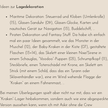
Ideen zur
Lagedekoration
Maritime Dekoration: Steuerrad und Kloben (Umlenkrolle)
(15), Glasen-Sanduhr (09), Glasen-Glocke, Karten und
nautisches Gerät zur Navigation (13), Buddelschiff, …
Piraten Dekoration und Fantasy Stuff: Da habe ich einfach
mal ein paar Ideen gesammelt, wie das Monster in der
Muschel (12), der Baby-Kraken in der Kiste (07), gestaltete
Flaschen (13+14), das Skelett einer kleinen Nixe/Sirene in
einem Schauglas, “Voodoo”-Puppen (03), Schrumpfkopf (11),
Steckbriefe, einen Totenschädel mit Krone, ein Skelett am
Strick (mit einem Schild, dass das ein Tyrann oder
Sklavenhändler war), eine im Wind wehende Flagge der
“Kraken” an einem Fahnenmast, …
Bei meinen Überlegungen spielt aber nicht nur mit, dass wir ein
“Kraken”-Lager hinbekommen, sondern auch wie eine abgespeckte
Version aussehen kann, wenn ich mit Askir ohne die Crew