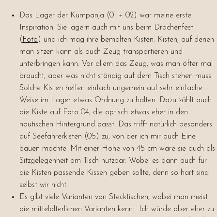
Das Lager der Kumpanja (01 + 02) war meine erste
Inspiration. Sie lagern auch mit uns beim Drachenfest
(
Foto
) und ich mag ihre bemalten Kisten. Kisten, auf denen
man sitzen kann als auch Zeug transportieren und
unterbringen kann. Vor allem das Zeug, was man öfter mal
braucht, aber was nicht ständig auf dem Tisch stehen muss.
Solche Kisten helfen einfach ungemein auf sehr einfache
Weise im Lager etwas Ordnung zu halten. Dazu zählt auch
die Kiste auf Foto 04, die optisch etwas eher in den
nautischen Hintergrund passt. Das trifft natürlich besonders
auf Seefahrerkisten (05) zu, von der ich mir auch Eine
bauen möchte. Mit einer Höhe von 45 cm wäre sie auch als
Sitzgelegenheit am Tisch nutzbar. Wobei es dann auch für
die Kisten passende Kissen geben sollte, denn so hart sind
selbst wir nicht.
Es gibt viele Varianten von Stecktischen, wobei man meist
die mittelalterlichen Varianten kennt. Ich würde aber eher zu