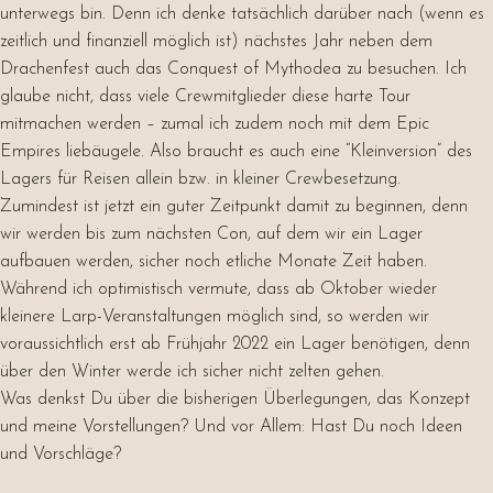
unterwegs bin. Denn ich denke tatsächlich darüber nach (wenn es
zeitlich und finanziell möglich ist) nächstes Jahr neben dem
Drachenfest auch das Conquest of Mythodea zu besuchen. Ich
glaube nicht, dass viele Crewmitglieder diese harte Tour
mitmachen werden – zumal ich zudem noch mit dem Epic
Empires liebäugele. Also braucht es auch eine “Kleinversion” des
Lagers für Reisen allein bzw. in kleiner Crewbesetzung.
Zumindest ist jetzt ein guter Zeitpunkt damit zu beginnen, denn
wir werden bis zum nächsten Con, auf dem wir ein Lager
aufbauen werden, sicher noch etliche Monate Zeit haben.
Während ich optimistisch vermute, dass ab Oktober wieder
kleinere Larp-Veranstaltungen möglich sind, so werden wir
voraussichtlich erst ab Frühjahr 2022 ein Lager benötigen, denn
über den Winter werde ich sicher nicht zelten gehen.
Was denkst Du über die bisherigen Überlegungen, das Konzept
und meine Vorstellungen? Und vor Allem: Hast Du noch Ideen
und Vorschläge?