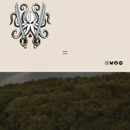
#
Bluesky
#
Spotify