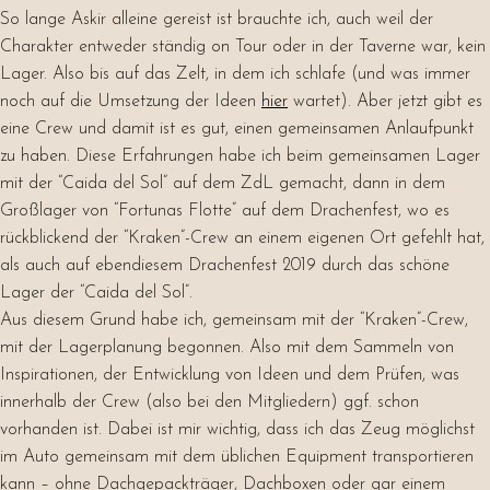
So lange Askir alleine gereist ist brauchte ich, auch weil der
Charakter entweder ständig on Tour oder in der Taverne war, kein
Lager. Also bis auf das Zelt, in dem ich schlafe (und was immer
noch auf die Umsetzung der Ideen
hier
wartet). Aber jetzt gibt es
eine Crew und damit ist es gut, einen gemeinsamen Anlaufpunkt
zu haben. Diese Erfahrungen habe ich beim gemeinsamen Lager
mit der “Caida del Sol” auf dem ZdL gemacht, dann in dem
Großlager von “Fortunas Flotte” auf dem Drachenfest, wo es
rückblickend der “Kraken”-Crew an einem eigenen Ort gefehlt hat,
als auch auf ebendiesem Drachenfest 2019 durch das schöne
Lager der “Caida del Sol”.
Aus diesem Grund habe ich, gemeinsam mit der “Kraken”-Crew,
mit der Lagerplanung begonnen. Also mit dem Sammeln von
Inspirationen, der Entwicklung von Ideen und dem Prüfen, was
innerhalb der Crew (also bei den Mitgliedern) ggf. schon
vorhanden ist. Dabei ist mir wichtig, dass ich das Zeug möglichst
im Auto gemeinsam mit dem üblichen Equipment transportieren
kann – ohne Dachgepackträger, Dachboxen oder gar einem