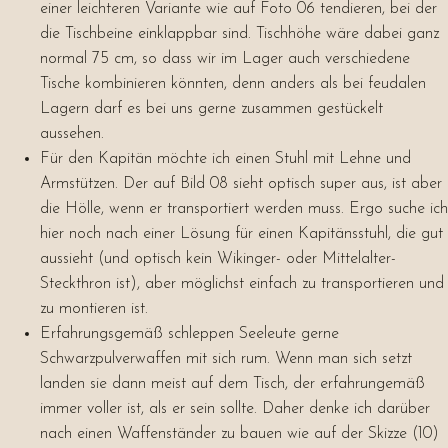
einer leichteren Variante wie auf Foto 06 tendieren, bei der
die Tischbeine einklappbar sind. Tischhöhe wäre dabei ganz
normal 75 cm, so dass wir im Lager auch verschiedene
Tische kombinieren könnten, denn anders als bei feudalen
Lagern darf es bei uns gerne zusammen gestückelt
aussehen.
Für den Kapitän möchte ich einen Stuhl mit Lehne und
Armstützen. Der auf Bild 08 sieht optisch super aus, ist aber
die Hölle, wenn er transportiert werden muss. Ergo suche ich
hier noch nach einer Lösung für einen Kapitänsstuhl, die gut
aussieht (und optisch kein Wikinger- oder Mittelalter-
Steckthron ist), aber möglichst einfach zu transportieren und
zu montieren ist.
Erfahrungsgemäß schleppen Seeleute gerne
Schwarzpulverwaffen mit sich rum. Wenn man sich setzt
landen sie dann meist auf dem Tisch, der erfahrungemäß
immer voller ist, als er sein sollte. Daher denke ich darüber
nach einen Waffenständer zu bauen wie auf der Skizze (10)