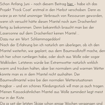
Schon Anfang Juni – nach diesem Beitrag
hier
– habe ich das
Projekt “Frock Coat” erstmal in den Herbst verschoben. Denn es
wäre ja ein total unsinniger Verbrauch von Ressourcen geworden,
wenn ich versucht hätte diesen Mantel noch zum Drachenfest
fertig zu bekommen. Denn bekanntlich braucht man bei der
Lasersonne auf dem Drachenfest keinen Mantel …
Dazu nur ein Wort: Schlammageddon!
Nach der Erfahrung bin ich natürlich am überlegen, ob ich den
Mantel weiterhin, wie geplant, aus dem Baumwollstoff mache, den
ich hier schon rumliegen habe, oder doch aus Wolle oder sogar
Walkloden. Letzteres würde bei Extremwetter natürlich wirklich
warm und trocken halten, aber bei normalem und warmen Wetter
könnte man es in dem Mantel nicht aushalten. Der
Baumwollmantel wäre bei den normalen Wettersituationen
tragbar – und ein schönes Kleidungsstück will man ja auch tragen.
Meinen Kassackähnlichen Mantel aus Wolle zumindest liegt meist
nur in der Kiste.
Da ja seit der letzten Skizze schon einige Wochen vergangen sind