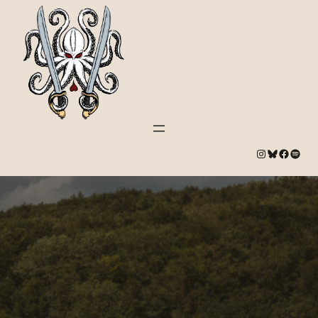
#
Bluesky
#
Spotify