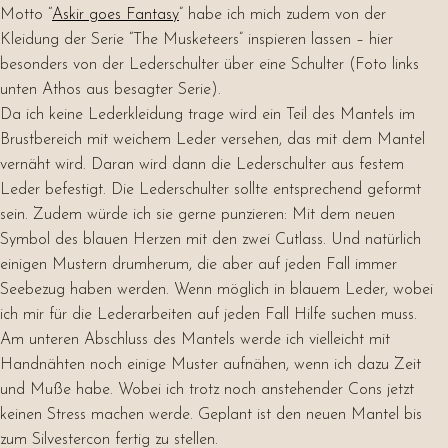
Motto “
Askir goes Fantasy
” habe ich mich zudem von der
Kleidung der Serie “The Musketeers” inspieren lassen – hier
besonders von der Lederschulter über eine Schulter (Foto links
unten Athos aus besagter Serie).
Da ich keine Lederkleidung trage wird ein Teil des Mantels im
Brustbereich mit weichem Leder versehen, das mit dem Mantel
vernäht wird. Daran wird dann die Lederschulter aus festem
Leder befestigt. Die Lederschulter sollte entsprechend geformt
sein. Zudem würde ich sie gerne punzieren: Mit dem neuen
Symbol des blauen Herzen mit den zwei Cutlass. Und natürlich
einigen Mustern drumherum, die aber auf jeden Fall immer
Seebezug haben werden. Wenn möglich in blauem Leder, wobei
ich mir für die Lederarbeiten auf jeden Fall Hilfe suchen muss.
Am unteren Abschluss des Mantels werde ich vielleicht mit
Handnähten noch einige Muster aufnähen, wenn ich dazu Zeit
und Muße habe. Wobei ich trotz noch anstehender Cons jetzt
keinen Stress machen werde. Geplant ist den neuen Mantel bis
zum Silvestercon fertig zu stellen.