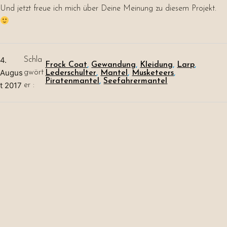
Und jetzt freue ich mich über Deine Meinung zu diesem Projekt.
4.
Schla
Frock Coat
, 
Gewandung
, 
Kleidung
, 
Larp
, 
Augus
gwört
Lederschulter
, 
Mantel
, 
Musketeers
, 
Piratenmantel
, 
Seefahrermantel
t 2017
er :