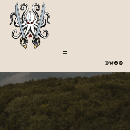
#
Bluesky
#
Spotify