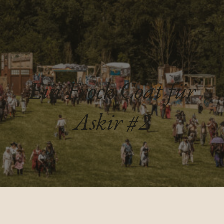
Ein Frock Coat für
Askir #2