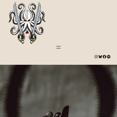
#
Bluesky
#
Spotify