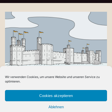
Wir verwenden Cookies, um unsere Website und unseren Service zu
BLOG
optimieren.
Burg Nordwacht
Im Rahmen einer kreativen Phase, die mich gepackt hat und
Cookies akzeptieren
sich auf den Hintergrund des Reiches Dorlónien erstreckt,
Ablehnen
habe ich…