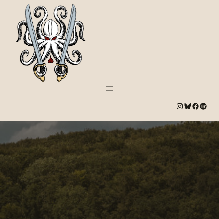
#
Bluesky
#
Spotify