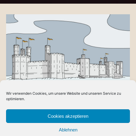
Wir verwenden Cookies, um unsere Website und unseren Service zu
BLOG
optimieren.
Burg Nordwacht
Im Rahmen einer kreativen Phase, die mich gepackt hat und
Cookies akzeptieren
sich auf den Hintergrund des Reiches Dorlónien erstreckt,
Ablehnen
habe ich…