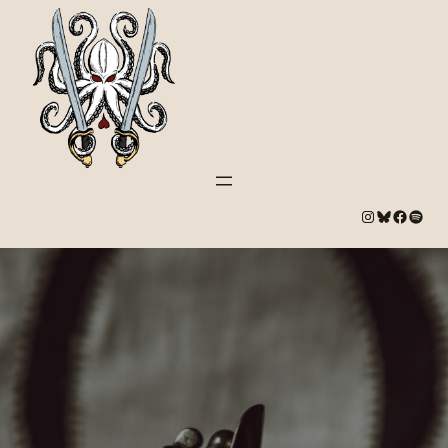
#
Bluesky
#
Spotify