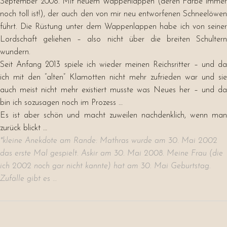
September 2008. Mit neuem Wappenlappen (deren Farbe immer
noch toll ist!), der auch den von mir neu entworfenen Schneelöwen
führt. Die Rüstung unter dem Wappenlappen habe ich von seiner
Lordschaft geliehen – also nicht über die breiten Schultern
wundern.
Seit Anfang 2013 spiele ich wieder meinen Reichsritter – und da
ich mit den “alten” Klamotten nicht mehr zufrieden war und sie
auch meist nicht mehr existiert musste was Neues her – und da
bin ich sozusagen noch im Prozess …
Es ist aber schön und macht zuweilen nachdenklich, wenn man
zurück blickt …
*kleine Anekdote am Rande: Mathras wurde am 30. Mai 2002
das erste Mal gespielt. Askir am 30. Mai 2008. Meine Frau (die
ich 2002 noch gar nicht kannte) hat am 30. Mai Geburtstag.
Zufälle gibt es …