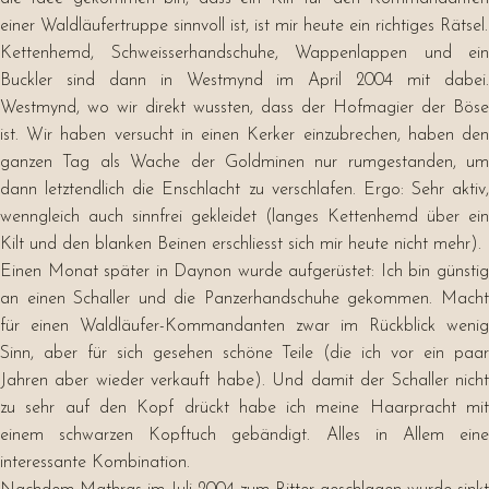
einer Waldläufertruppe sinnvoll ist, ist mir heute ein richtiges Rätsel.
Kettenhemd, Schweisserhandschuhe, Wappenlappen und ein
Buckler sind dann in Westmynd im April 2004 mit dabei.
Westmynd, wo wir direkt wussten, dass der Hofmagier der Böse
ist. Wir haben versucht in einen Kerker einzubrechen, haben den
ganzen Tag als Wache der Goldminen nur rumgestanden, um
dann letztendlich die Enschlacht zu verschlafen. Ergo: Sehr aktiv,
wenngleich auch sinnfrei gekleidet (langes Kettenhemd über ein
Kilt und den blanken Beinen erschliesst sich mir heute nicht mehr).
Einen Monat später in Daynon wurde aufgerüstet: Ich bin günstig
an einen Schaller und die Panzerhandschuhe gekommen. Macht
für einen Waldläufer-Kommandanten zwar im Rückblick wenig
Sinn, aber für sich gesehen schöne Teile (die ich vor ein paar
Jahren aber wieder verkauft habe). Und damit der Schaller nicht
zu sehr auf den Kopf drückt habe ich meine Haarpracht mit
einem schwarzen Kopftuch gebändigt. Alles in Allem eine
interessante Kombination.