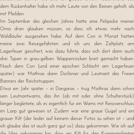
dem Rückenhalter habe ich mehr Leute von den Beinen geholt, als
mit Pfeilden.
Im September des gleichen Jahres hatte eine Pelzjacke meiner
Oma dran glauben müssen, so dass ich etwas mehr nach
Waldläufer ausgesehen habe. Auf dem Con in Moriat hatten
meine zwei Reisegefährten und ich uns den Zeltplatz am
Lagerfeuer gesichert, was dazu führte, dass sich dort dann auch
drei Typen in grau-gelben Wappenröcken breit gemacht haben.
Nach dem Con (und einer epischen Schlacht am Lagerfeuer
später) war Mathras dann Dorlónier und Leutnant des Freien
Banners der Reichstruppen.
Etwa ein Jahr später – in Dargaras – trug Mathras dann schon
sein Leutnantwams, das ihn (ob mit oder ohne Schulterstück)
länger begleitete, als es eigentlich für ein Wams mit Reissverschluss
im Larp gut gewesen ist. Zudem war eine graue Gugel und ein
grauer Kilt (der leider auf keinem dieser Fotos zu sehen ist – und
ich glaube das ist auch ganz gut so) dazu gekommen. Wie ich auf
die Idee gekommen bin, dass ein Kilt für den Kommandanten