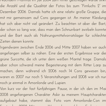
Nachdem Mathras im Juli 2004 zum Ritter geschlagen wurde sinkt
die Anzahl und die Qualität der Fotos bis zum “Firnluchs 2” im
Dezember 2006. Damals hatte ich eine relativ große Gruppe, die
mit mir gemeinsam auf Cons gegangen ist. An meiner Kleidung
hat sich aber nicht viel geändert. Zu beachten ist aber der Bart,
der schon so lang war, dass man den Schnurrbart zwirbeln konnte
und der Bart auch als Nahrungsmittelvorratslager für schlechte
Zeiten dienen konnte.
Irgendwann zwischen Ende 2006 und Mitte 2007 haben wir auch
angefangen selber zu nähen. Eine der ersten Ergebnisse war die
grüne Surcotte, die ich unter dem weißen Mantel trage. Damals
aber schon schwand meine Begeisterung mit dem Ritter Larp zu
machen, denn während ich 2006 noch 14 Cons gewesen bin,
waren es 2007 nur noch 5 Veranstaltungen und 2008 war ich nur
noch je einmal in Amonlonde und Lupien.
Von kurz vor der fast fünfjährigen Pause, in der ich den im Mai
2008 angefangenen Charakter Askir zu meinem Hauptcharakter
aufgebaut habe, stammt das Foto vom Amonlonde-Con im