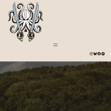
#
Bluesky
#
Spotify