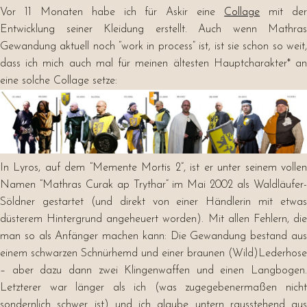
Vor 11 Monaten habe ich für Askir eine
Collage
mit de
Entwicklung seiner Kleidung erstellt. Auch wenn Mathras
Gewandung aktuell noch “work in process” ist, ist sie schon so weit,
dass ich mich auch mal für meinen ältesten Hauptcharakter* an
eine solche Collage setze:
In Lyros, auf dem “Memente Mortis 2”, ist er unter seinem vollen
Namen “Mathras Curak ap Trythar” im Mai 2002 als Waldläufer-
Söldner gestartet (und direkt von einer Händlerin mit etwas
düsterem Hintergrund angeheuert worden). Mit allen Fehlern, die
man so als Anfänger machen kann: Die Gewandung bestand aus
einem schwarzen Schnürhemd und einer braunen (Wild)Lederhose
– aber dazu dann zwei Klingenwaffen und einen Langbogen.
Letzterer war länger als ich (was zugegebenermaßen nicht
sondernlich schwer ist) und ich glaube untern rausstehend aus