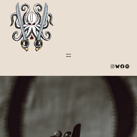
#
Bluesky
#
Spotify