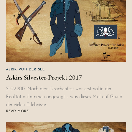
ASKIR VON DER SEE
Askirs Silvester-Projekt 2017
21.09.2017 Nach dem Drachenfest war erstmal in der
Realität ankommen angesagt – was dieses Mal auf Grund
der vielen Erlebnisse…
READ MORE
ABOUT
ASKIRS
SILVESTER-
PROJEKT
2017