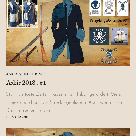
ASKIR VON DER SEE
Askir 2018 . #1
Sturmumtoste Zeiten haben ihren Tribut gefordert. Viele
Projekte sind auf der Strecke geblieben. Auch wenn mein
Kurs im realen Leben…
READ MORE
ABOUT
ASKIR
2018
.
#1