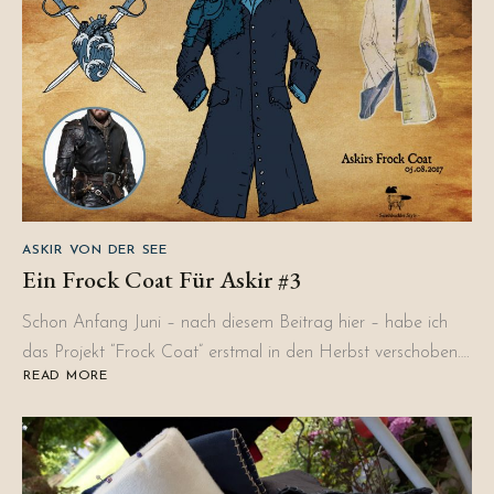
ASKIR VON DER SEE
Ein Frock Coat Für Askir #3
Schon Anfang Juni – nach diesem Beitrag hier – habe ich
das Projekt “Frock Coat” erstmal in den Herbst verschoben….
READ MORE
ABOUT
EIN
FROCK
COAT
FÜR
ASKIR
#3