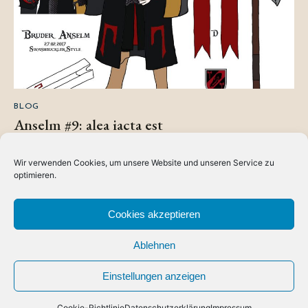
BLOG
Anselm #9: alea iacta est
Nachdem ich jetzt noch ein paar Mal drüber geschlafen
Wir verwenden Cookies, um unsere Website und unseren Service zu
habe ist die Entscheidung über das neue Outfit von Anselm
optimieren.
nun…
READ MORE
ABOUT
Cookies akzeptieren
ANSELM
#9:
ALEA
IACTA
Ablehnen
EST
LOAD MORE
Einstellungen anzeigen
Cookie-Richtlinie
Datenschutzerklärung
Impressum