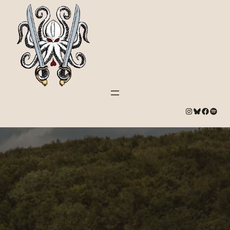
#
Bluesky
#
Spotify