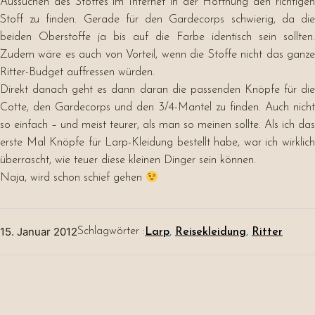
Aussuchen des Stoffes im Internet in der Hoffnung den richtigen
Stoff zu finden. Gerade für den Gardecorps schwierig, da die
beiden Oberstoffe ja bis auf die Farbe identisch sein sollten.
Zudem wäre es auch von Vorteil, wenn die Stoffe nicht das ganze
Ritter-Budget auffressen würden.
Direkt danach geht es dann daran die passenden Knöpfe für die
Cotte, den Gardecorps und den 3/4-Mantel zu finden. Auch nicht
so einfach – und meist teurer, als man so meinen sollte. Als ich das
erste Mal Knöpfe für Larp-Kleidung bestellt habe, war ich wirklich
überrascht, wie teuer diese kleinen Dinger sein können.
Naja, wird schon schief gehen
15. Januar 2012
Schlagwörter :
Larp
, 
Reisekleidung
, 
Ritter