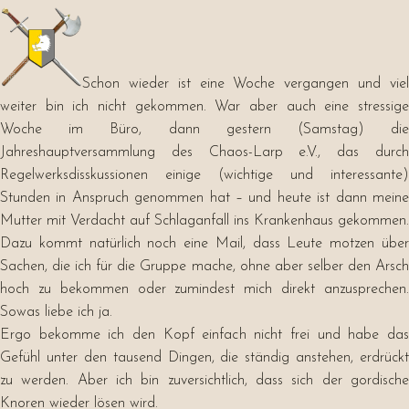
Schon wieder ist eine Woche vergangen und viel
weiter bin ich nicht gekommen. War aber auch eine stressige
Woche im Büro, dann gestern (Samstag) die
Jahreshauptversammlung des Chaos-Larp e.V., das durch
Regelwerksdisskussionen einige (wichtige und interessante)
Stunden in Anspruch genommen hat – und heute ist dann meine
Mutter mit Verdacht auf Schlaganfall ins Krankenhaus gekommen.
Dazu kommt natürlich noch eine Mail, dass Leute motzen über
Sachen, die ich für die Gruppe mache, ohne aber selber den Arsch
hoch zu bekommen oder zumindest mich direkt anzusprechen.
Sowas liebe ich ja.
Ergo bekomme ich den Kopf einfach nicht frei und habe das
Gefühl unter den tausend Dingen, die ständig anstehen, erdrückt
zu werden. Aber ich bin zuversichtlich, dass sich der gordische
Knoren wieder lösen wird.