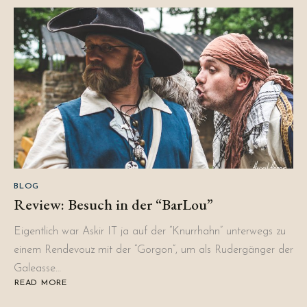
QUELLSTEIN
1.5
BLOG
Review: Besuch in der “BarLou”
Eigentlich war Askir IT ja auf der “Knurrhahn” unterwegs zu
einem Rendevouz mit der “Gorgon”, um als Rudergänger der
Galeasse…
READ MORE
ABOUT
REVIEW:
BESUCH