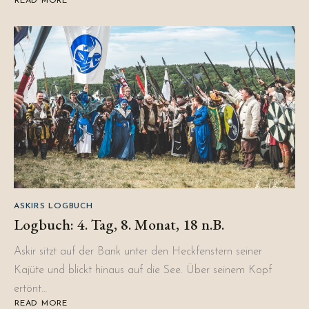
READ MORE
ABOUT
REVIEW:
DRACHENFEST
2018
ASKIRS LOGBUCH
Logbuch: 4. Tag, 8. Monat, 18 n.B.
Askir sitzt auf der Bank unter den Heckfenstern seiner
Kajüte und blickt hinaus auf die See. Über seinem Kopf
ertönt…
READ MORE
ABOUT