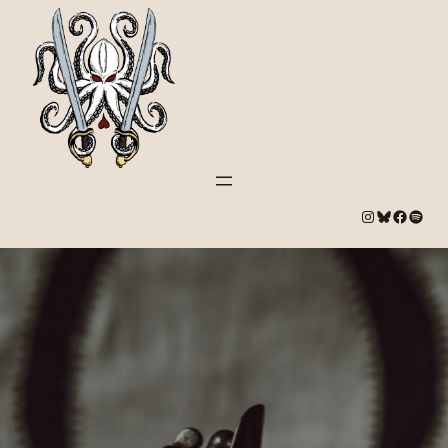
#
Bluesky
#
Spotify