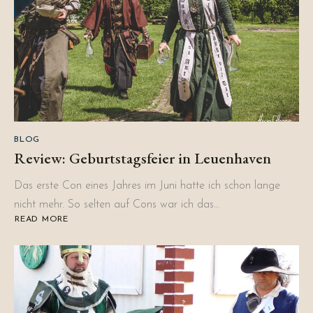
BLOG
Review: Geburtstagsfeier in Leuenhaven
Das erste Con eines Jahres im Juni hatte ich schon lange
nicht mehr. So selten auf Cons war ich das…
READ MORE
ABOUT
REVIEW:
GEBURTSTAGSFEIER
IN
LEUENHAVEN