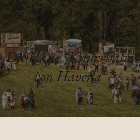
Die blaue “Knurrhahn
von Havena”