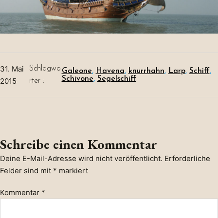
31. Mai
Schlagwö
Galeone
, 
Havena
, 
knurrhahn
, 
Larp
, 
Schiff
, 
Schivone
, 
Segelschiff
2015
rter :
Schreibe einen Kommentar
Deine E-Mail-Adresse wird nicht veröffentlicht.
Erforderliche
Felder sind mit
*
markiert
Kommentar
*