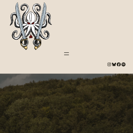
#
Bluesky
#
Spotify