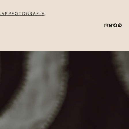
LARPFOTOGRAFIE
#
Bluesky
#
Spotify