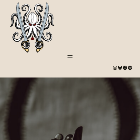
#
Bluesky
#
Spotify