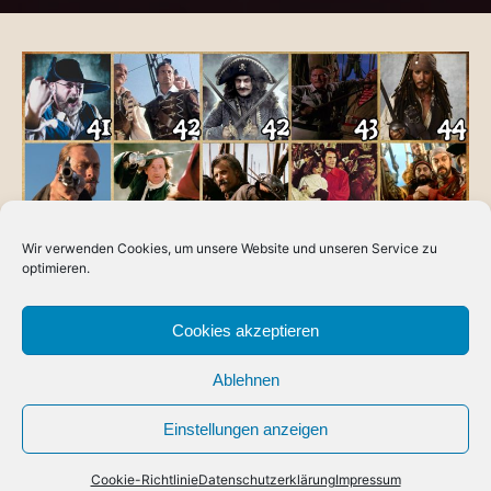
Wir verwenden Cookies, um unsere Website und unseren Service zu
optimieren.
Cookies akzeptieren
BLOG
You’re never too old …
Ablehnen
READ MORE
ABOUT
YOU’RE
Einstellungen anzeigen
NEVER
TOO
OLD
…
Cookie-Richtlinie
Datenschutzerklärung
Impressum