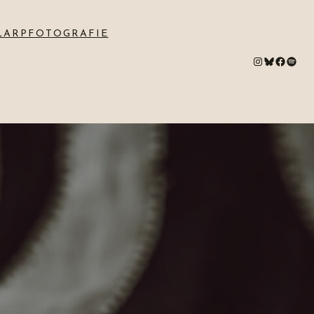
LARPFOTOGRAFIE
#
Bluesky
#
Spotify