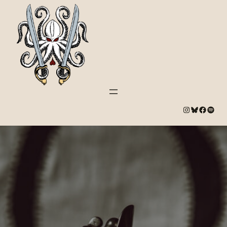
#
Bluesky
#
Spotify