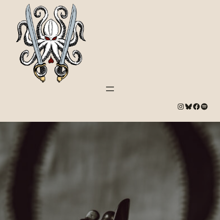
#
Bluesky
#
Spotify