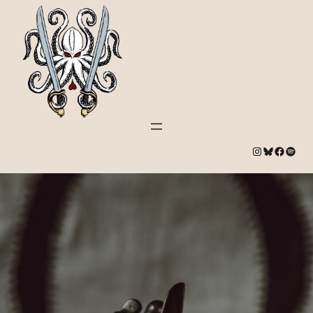
#
Bluesky
#
Spotify