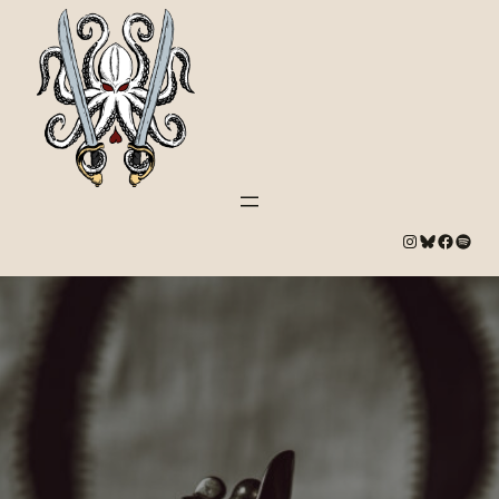
#
Bluesky
#
Spotify