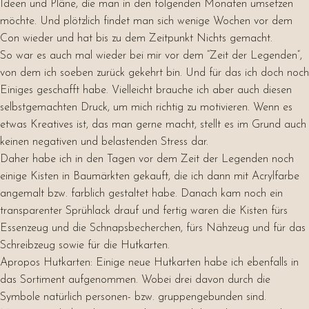
Ideen und Pläne, die man in den folgenden Monaten umsetzen
möchte. Und plötzlich findet man sich wenige Wochen vor dem
Con wieder und hat bis zu dem Zeitpunkt Nichts gemacht.
So war es auch mal wieder bei mir vor dem “Zeit der Legenden”,
von dem ich soeben zurück gekehrt bin. Und für das ich doch noch
Einiges geschafft habe. Vielleicht brauche ich aber auch diesen
selbstgemachten Druck, um mich richtig zu motivieren. Wenn es
etwas Kreatives ist, das man gerne macht, stellt es im Grund auch
keinen negativen und belastenden Stress dar.
Daher habe ich in den Tagen vor dem Zeit der Legenden noch
einige Kisten in Baumärkten gekauft, die ich dann mit Acrylfarbe
angemalt bzw. farblich gestaltet habe. Danach kam noch ein
transparenter Sprühlack drauf und fertig waren die Kisten fürs
Essenzeug und die Schnapsbecherchen, fürs Nähzeug und für das
Schreibzeug sowie für die Hutkarten.
Apropos Hutkarten: Einige neue Hutkarten habe ich ebenfalls in
das Sortiment aufgenommen. Wobei drei davon durch die
Symbole natürlich personen- bzw. gruppengebunden sind.