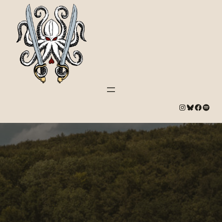
#
Bluesky
#
Spotify