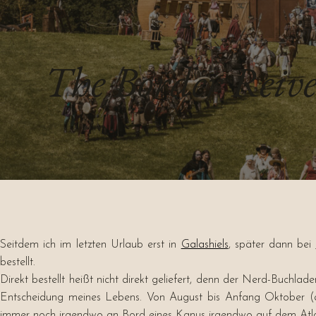
The Border Reive
Seitdem ich im letzten Urlaub erst in
Galashiels
, später dann bei
bestellt.
Direkt bestellt heißt nicht direkt geliefert, denn der Nerd-Buchlade
Entscheidung meines Lebens. Von August bis Anfang Oktober (als
immer noch irgendwo an Bord eines Kanus irgendwo auf dem Atlanti