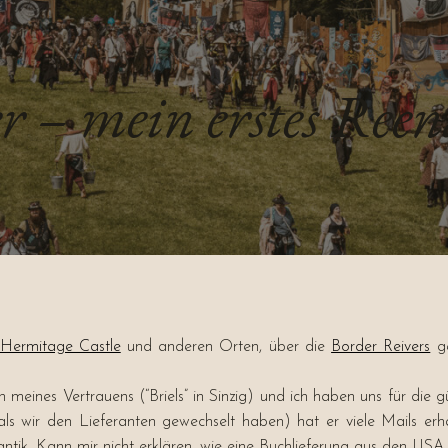
r – mein erstes Reen
Hermitage Castle
und anderen Orten, über die
Border Reivers
ge
n meines Vertrauens (“Briels” in Sinzig) und ich haben uns für die g
 wir den Lieferanten gewechselt haben) hat er viele Mails erhal
k. Kann mir nicht erklären, wie eine Buchlieferung aus den USA b