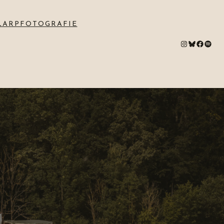
LARPFOTOGRAFIE
#
Bluesky
#
Spotify