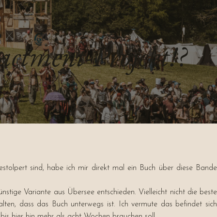
actment-Projekt!?
stolpert sind, habe ich mir direkt mal ein Buch über diese Band
ünstige Variante aus Übersee entschieden. Vielleicht nicht die beste
ten, dass das Buch unterwegs ist. Ich vermute das befindet sich
is hier hin mehr als acht Wochen brauchen soll …