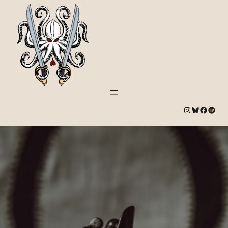
#
Bluesky
#
Spotify