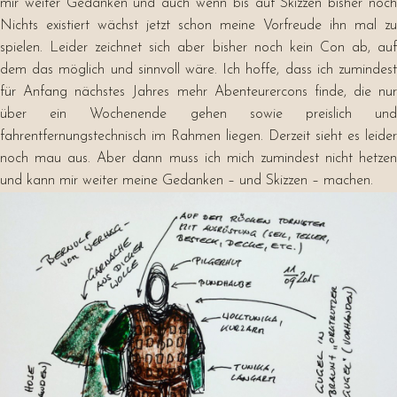
mir weiter Gedanken und auch wenn bis auf Skizzen bisher noch
Nichts existiert wächst jetzt schon meine Vorfreude ihn mal zu
spielen. Leider zeichnet sich aber bisher noch kein Con ab, auf
dem das möglich und sinnvoll wäre. Ich hoffe, dass ich zumindest
für Anfang nächstes Jahres mehr Abenteurercons finde, die nur
über ein Wochenende gehen sowie preislich und
fahrentfernungstechnisch im Rahmen liegen. Derzeit sieht es leider
noch mau aus. Aber dann muss ich mich zumindest nicht hetzen
und kann mir weiter meine Gedanken – und Skizzen – machen.