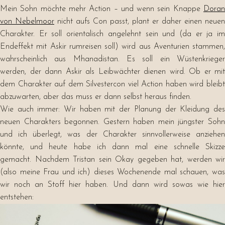
Mein Sohn möchte mehr Action – und wenn sein Knappe
Doran
von Nebelmoor
nicht aufs Con passt, plant er daher einen neuen
Charakter. Er soll orientalisch angelehnt sein und (da er ja im
Endeffekt mit Askir rumreisen soll) wird aus Aventurien stammen,
wahrscheinlich aus Mhanadistan. Es soll ein Wüstenkrieger
werden, der dann Askir als Leibwächter dienen wird. Ob er mit
dem Charakter auf dem Silvestercon viel Action haben wird bleibt
abzuwarten, aber das muss er dann selbst heraus finden.
Wie auch immer: Wir haben mit der Planung der Kleidung des
neuen Charakters begonnen. Gestern haben mein jüngster Sohn
und ich überlegt, was der Charakter sinnvollerweise anziehen
könnte, und heute habe ich dann mal eine schnelle Skizze
gemacht. Nachdem Tristan sein Okay gegeben hat, werden wir
(also meine Frau und ich) dieses Wochenende mal schauen, was
wir noch an Stoff hier haben. Und dann wird sowas wie hier
entstehen: