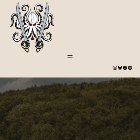
#
Bluesky
#
Spotify