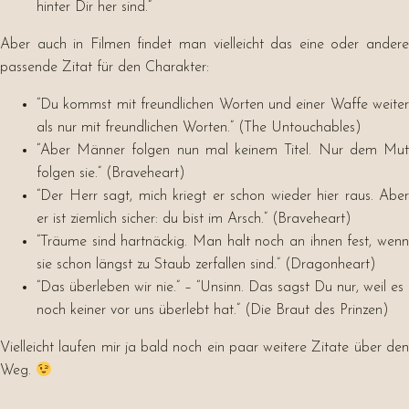
hinter Dir her sind.”
Aber auch in Filmen findet man vielleicht das eine oder andere
passende Zitat für den Charakter:
“Du kommst mit freundlichen Worten und einer Waffe weiter
als nur mit freundlichen Worten.” (The Untouchables)
“Aber Männer folgen nun mal keinem Titel. Nur dem Mut
folgen sie.” (Braveheart)
“Der Herr sagt, mich kriegt er schon wieder hier raus. Aber
er ist ziemlich sicher: du bist im Arsch.” (Braveheart)
“Träume sind hartnäckig. Man halt noch an ihnen fest, wenn
sie schon längst zu Staub zerfallen sind.” (Dragonheart)
“Das überleben wir nie.” – “Unsinn. Das sagst Du nur, weil es
noch keiner vor uns überlebt hat.” (Die Braut des Prinzen)
Vielleicht laufen mir ja bald noch ein paar weitere Zitate über den
Weg.