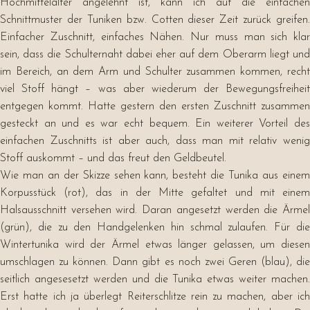
Hochmittelalter angelehnt ist, kann ich auf die einfachen
Schnittmuster der Tuniken bzw. Cotten dieser Zeit zurück greifen.
Einfacher Zuschnitt, einfaches Nähen. Nur muss man sich klar
sein, dass die Schulternaht dabei eher auf dem Oberarm liegt und
im Bereich, an dem Arm und Schulter zusammen kommen, recht
viel Stoff hängt – was aber wiederum der Bewegungsfreiheit
entgegen kommt. Hatte gestern den ersten Zuschnitt zusammen
gesteckt an und es war echt bequem. Ein weiterer Vorteil des
einfachen Zuschnitts ist aber auch, dass man mit relativ wenig
Stoff auskommt – und das freut den Geldbeutel.
Wie man an der Skizze sehen kann, besteht die Tunika aus einem
Korpusstück (rot), das in der Mitte gefaltet und mit einem
Halsausschnitt versehen wird. Daran angesetzt werden die Ärmel
(grün), die zu den Handgelenken hin schmal zulaufen. Für die
Wintertunika wird der Ärmel etwas länger gelassen, um diesen
umschlagen zu können. Dann gibt es noch zwei Geren (blau), die
seitlich angesesetzt werden und die Tunika etwas weiter machen.
Erst hatte ich ja überlegt Reiterschlitze rein zu machen, aber ich