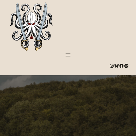
#
Bluesky
#
Spotify