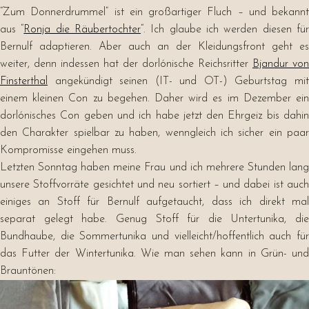
“Zum Donnerdrummel” ist ein großartiger Fluch – und bekannt
aus “
Ronja die Räubertochter
“. Ich glaube ich werden diesen fü
Bernulf adaptieren. Aber auch an der Kleidungsfront geht es
weiter, denn indessen hat der dorlónische Reichsritter
Bjandur von
Finsterthal
angekündigt seinen (IT- und OT-) Geburtstag mit
einem kleinen Con zu begehen. Daher wird es im Dezember ein
dorlónisches Con geben und ich habe jetzt den Ehrgeiz bis dahin
den Charakter spielbar zu haben, wenngleich ich sicher ein paar
Kompromisse eingehen muss.
Letzten Sonntag haben meine Frau und ich mehrere Stunden lang
unsere Stoffvorräte gesichtet und neu sortiert – und dabei ist auch
einiges an Stoff für Bernulf aufgetaucht, dass ich direkt mal
separat gelegt habe. Genug Stoff für die Untertunika, die
Bundhaube, die Sommertunika und vielleicht/hoffentlich auch für
das Futter der Wintertunika. Wie man sehen kann in Grün- und
Brauntönen: