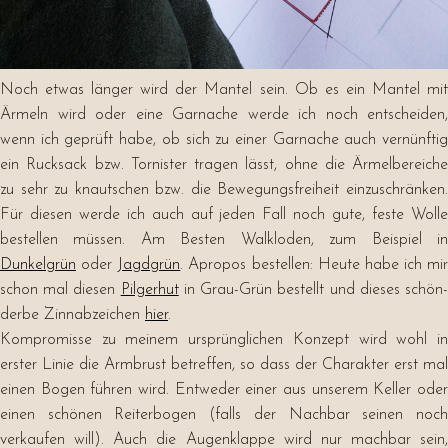
Noch etwas länger wird der Mantel sein. Ob es ein Mantel mit
Ärmeln wird oder eine Garnache werde ich noch entscheiden,
wenn ich geprüft habe, ob sich zu einer Garnache auch vernünftig
ein Rucksack bzw. Tornister tragen lässt, ohne die Ärmelbereiche
zu sehr zu knautschen bzw. die Bewegungsfreiheit einzuschränken.
Für diesen werde ich auch auf jeden Fall noch gute, feste Wolle
bestellen müssen. Am Besten Walkloden, zum Beispiel in
Dunkelgrün
oder
Jagdgrün
. Apropos bestellen: Heute habe ich mir
schon mal diesen
Pilgerhut
in Grau-Grün bestellt und dieses schön
derbe Zinnabzeichen
hier
.
Kompromisse zu meinem ursprünglichen Konzept wird wohl in
erster Linie die Armbrust betreffen, so dass der Charakter erst mal
einen Bogen führen wird. Entweder einer aus unserem Keller oder
einen schönen Reiterbogen (falls der Nachbar seinen noch
verkaufen will). Auch die Augenklappe wird nur machbar sein,