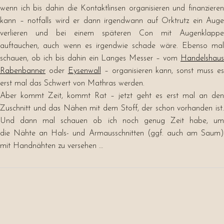
wenn ich bis dahin die Kontaktlinsen organisieren und finanzieren
kann – notfalls wird er dann irgendwann auf Orktrutz ein Auge
verlieren und bei einem späteren Con mit Augenklappe
auftauchen, auch wenn es irgendwie schade wäre. Ebenso mal
schauen, ob ich bis dahin ein Langes Messer – vom
Handelshaus
Rabenbanner
oder
Eysenwall
– organisieren kann, sonst muss es
erst mal das Schwert von Mathras werden.
Aber kommt Zeit, kommt Rat – jetzt geht es erst mal an den
Zuschnitt und das Nähen mit dem Stoff, der schon vorhanden ist.
Und dann mal schauen ob ich noch genug Zeit habe, um
die Nähte an Hals- und Armausschnitten (ggf. auch am Saum)
mit Handnähten zu versehen …