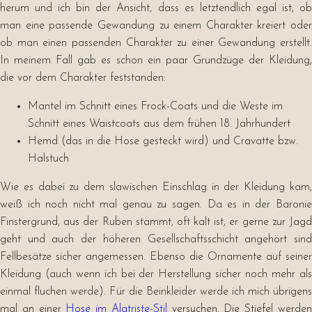
herum und ich bin der Ansicht, dass es letztendlich egal ist, ob
man eine passende Gewandung zu einem Charakter kreiert oder
ob man einen passenden Charakter zu einer Gewandung erstellt.
In meinem Fall gab es schon ein paar Grundzüge der Kleidung,
die vor dem Charakter feststanden:
Mantel im Schnitt eines Frock-Coats und die Weste im
Schnitt eines Waistcoats aus dem frühen 18. Jahrhundert
Hemd (das in die Hose gesteckt wird) und Cravatte bzw.
Halstuch
Wie es dabei zu dem slawischen Einschlag in der Kleidung kam,
weiß ich noch nicht mal genau zu sagen. Da es in der Baronie
Finstergrund, aus der Ruben stammt, oft kalt ist, er gerne zur Jagd
geht und auch der höheren Gesellschaftsschicht angehört sind
Fellbesätze sicher angemessen. Ebenso die Ornamente auf seiner
Kleidung (auch wenn ich bei der Herstellung sicher noch mehr als
einmal fluchen werde). Für die Beinkleider werde ich mich übrigens
mal an einer
Hose im Alatriste-Stil
versuchen. Die Stiefel werde