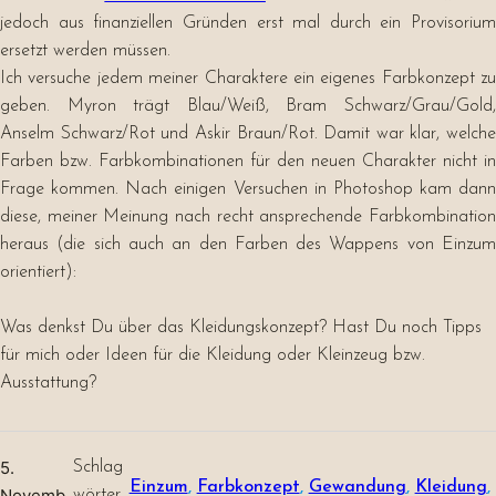
jedoch aus finanziellen Gründen erst mal durch ein Provisorium
ersetzt werden müssen.
Ich versuche jedem meiner Charaktere ein eigenes Farbkonzept zu
geben. Myron trägt Blau/Weiß, Bram Schwarz/Grau/Gold,
Anselm Schwarz/Rot und Askir Braun/Rot. Damit war klar, welche
Farben bzw. Farbkombinationen für den neuen Charakter nicht in
Frage kommen. Nach einigen Versuchen in Photoshop kam dann
diese, meiner Meinung nach recht ansprechende Farbkombination
heraus (die sich auch an den Farben des Wappens von Einzum
orientiert):
Was denkst Du über das Kleidungskonzept? Hast Du noch Tipps
für mich oder Ideen für die Kleidung oder Kleinzeug bzw.
Ausstattung?
5.
Schlag
Einzum
, 
Farbkonzept
, 
Gewandung
, 
Kleidung
, 
Novemb
wörter