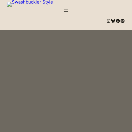
#
Bluesky
#
Spotify