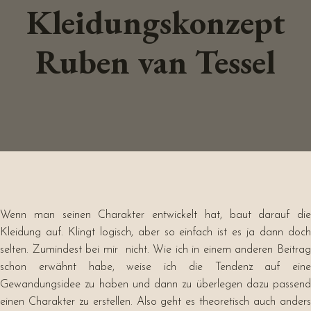
Kleidungskonzept
Ruben van Tessel
Wenn man seinen Charakter entwickelt hat, baut darauf die
Kleidung auf. Klingt logisch, aber so einfach ist es ja dann doch
selten. Zumindest bei mir nicht. Wie ich in einem anderen Beitrag
schon erwähnt habe, weise ich die Tendenz auf eine
Gewandungsidee zu haben und dann zu überlegen dazu passend
einen Charakter zu erstellen. Also geht es theoretisch auch anders