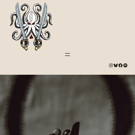
#
Bluesky
#
Spotify