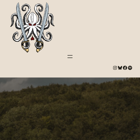
#
Bluesky
#
Spotify