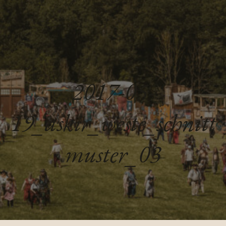
2017-05-
19_askir_weste_schnitt
muster_03