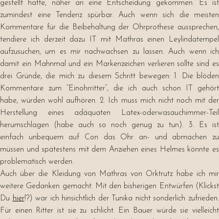
gestellt hatte, näher an eine Entscheidung gekommen. Es ist
zumindest eine Tendenz spürbar. Auch wenn sich die meisten
Kommentare für die Beibehaltung der Ohrprothese aussprechen,
tendiere ich derzeit dazu IT mit Mathras einen Leylindatempel
aufzusuchen, um es mir nachwachsen zu lassen. Auch wenn ich
damit ein Mahnmal und ein Markenzeichen verlieren sollte sind es
drei Gründe, die mich zu diesem Schritt bewegen: 1. Die blöden
Kommentare zum “Einohrritter”, die ich auch schon IT gehört
habe, würden wohl aufhören. 2. Ich muss mich nicht noch mit der
Herstellung eines adäquaten Latex-oderwasauchimmer-Teil
herumschlagen (habe auch so noch genug zu tun). 3. Es ist
einfach unbequem auf Con das Ohr an- und abmachen zu
müssen und spätestens mit dem Anziehen eines Helmes könnte es
problematisch werden.
Auch über die Kleidung von Mathras von Orktrutz habe ich mir
weitere Gedanken gemacht. Mit den bisherigen Entwürfen (Klickst
Du
hier
!?) war ich hinsichtlich der Tunika nicht sonderlich zufrieden
Für einen Ritter ist sie zu schlicht. Ein Bauer würde sie vielleicht