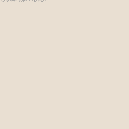
Kämpfer echt einfacher.