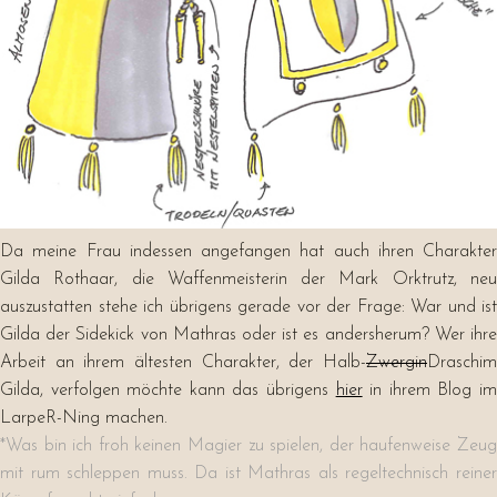
Da meine Frau indessen angefangen hat auch ihren Charakter
Gilda Rothaar, die Waffenmeisterin der Mark Orktrutz, neu
auszustatten stehe ich übrigens gerade vor der Frage: War und ist
Gilda der Sidekick von Mathras oder ist es andersherum? Wer ihre
Arbeit an ihrem ältesten Charakter, der Halb-
Zwergin
Draschim
Gilda, verfolgen möchte kann das übrigens
hier
in ihrem Blog i
LarpeR-Ning machen.
*Was bin ich froh keinen Magier zu spielen, der haufenweise Zeug
mit rum schleppen muss. Da ist Mathras als regeltechnisch reiner