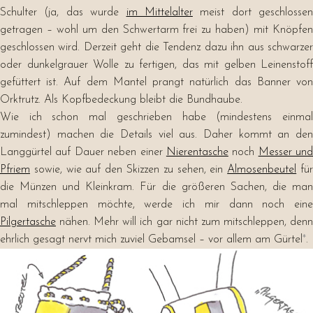
Schulter (ja, das wurde
im Mittelalter
meist dort geschlossen
getragen – wohl um den Schwertarm frei zu haben) mit Knöpfen
geschlossen wird. Derzeit geht die Tendenz dazu ihn aus schwarzer
oder dunkelgrauer Wolle zu fertigen, das mit gelben Leinenstoff
gefüttert ist. Auf dem Mantel prangt natürlich das Banner von
Orktrutz. Als Kopfbedeckung bleibt die Bundhaube.
Wie ich schon mal geschrieben habe (mindestens einmal
zumindest) machen die Details viel aus. Daher kommt an den
Langgürtel auf Dauer neben einer
Nierentasche
noch
Messer und
Pfriem
sowie, wie auf den Skizzen zu sehen, ein
Almosenbeutel
fü
die Münzen und Kleinkram. Für die größeren Sachen, die man
mal mitschleppen möchte, werde ich mir dann noch eine
Pilgertasche
nähen. Mehr will ich gar nicht zum mitschleppen, denn
ehrlich gesagt nervt mich zuviel Gebamsel – vor allem am Gürtel
*
.