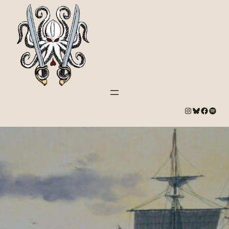
#
Bluesky
#
Spotify