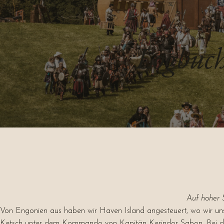
Logbuch
Auf hoher 
Von Engonien aus haben wir Haven Island angesteuert, wo wir uns
Ketsch unter dem Kommando von Kapitän Kerindor Sabon. Bei dem 