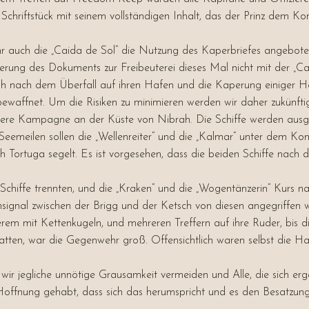
chriftstück mit seinem vollständigen Inhalt, das der Prinz dem Ko
ahr auch die „Caida de Sol“ die Nutzung des Kaperbriefes angebot
ung des Dokuments zur Freibeuterei dieses Mal nicht mit der „Caid
 nach dem Überfall auf ihren Hafen und die Kaperung einiger Hand
ewaffnet. Um die Risiken zu minimieren werden wir daher zukünftig
itere Kampagne an der Küste von Nibrah. Die Schiffe werden ausger
eemeilen sollen die „Wellenreiter“ und die „Kalmar“ unter dem K
h Tortuga segelt. Es ist vorgesehen, dass die beiden Schiffe nac
Schiffe trennten, und die „Kraken“ und die „Wogentänzerin“ Kurs 
ignal zwischen der Brigg und der Ketsch von diesen angegriffen 
derem mit Kettenkugeln, und mehreren Treffern auf ihre Ruder, bis
atten, war die Gegenwehr groß. Offensichtlich waren selbst die Ha
 wir jegliche unnötige Grausamkeit vermeiden und Alle, die sich e
e Hoffnung gehabt, dass sich das herumspricht und es den Besatzung