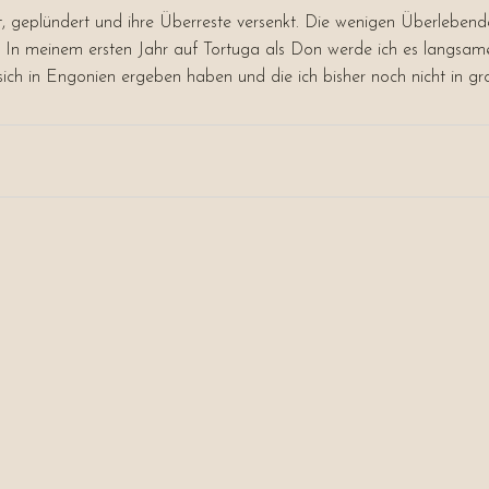
t, geplündert und ihre Überreste versenkt. Die wenigen Überlebend
In meinem ersten Jahr auf Tortuga als Don werde ich es langsamer 
 sich in Engonien ergeben haben und die ich bisher noch nicht in 