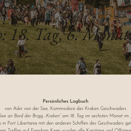
: 18. Tag, 6. Monat,
Persönliches Logbuch
von Askir von der See, Kommodore des Kraken Geschwaders
See an Bord der Brigg „Kraken“ am 18. Tag im sechsten Monat im J
 in Port Libertania mit den anderen Schiffen des Geschwaders get
Treffen auf Freedom Keep wurden alle Kapitäne und Offiziere dar