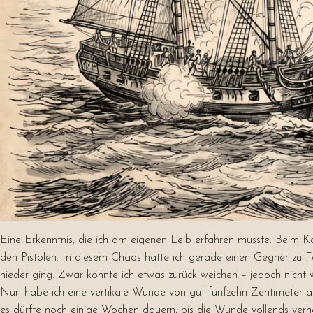
Eine Erkenntnis, die ich am eigenen Leib erfahren musste. Beim 
den Pistolen. In diesem Chaos hatte ich gerade einen Gegner zu F
nieder ging. Zwar konnte ich etwas zurück weichen – jedoch nicht 
Nun habe ich eine vertikale Wunde von gut fünfzehn Zentimeter a
es dürfte noch einige Wochen dauern, bis die Wunde vollends verheil