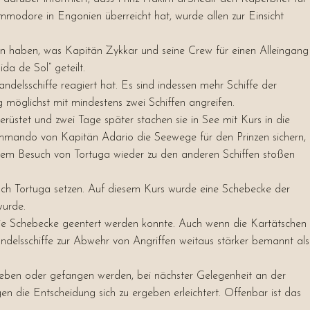
mmodore in Engonien überreicht hat, wurde allen zur Einsicht
en haben, was Kapitän Zykkar und seine Crew für einen Alleingang
a de Sol“ geteilt.
elsschiffe reagiert hat. Es sind indessen mehr Schiffe der
 möglichst mit mindestens zwei Schiffen angreifen.
üstet und zwei Tage später stachen sie in See mit Kurs in die
ommando von Kapitän Adario die Seewege für den Prinzen sichern,
h dem Besuch von Tortuga wieder zu den anderen Schiffen stoßen
nach Tortuga setzen. Auf diesem Kurs wurde eine Schebecke der
wurde.
 die Schebecke geentert werden konnte. Auch wenn die Kartätschen
ndelsschiffe zur Abwehr von Angriffen weitaus stärker bemannt als
rgeben oder gefangen werden, bei nächster Gelegenheit an der
en die Entscheidung sich zu ergeben erleichtert. Offenbar ist das