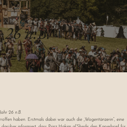
 26 n.B.
ahr 26 n.B.
roffen haben. Erstmals dabei war auch die „Wogentänzerin“, eine
über informiert, dass Prinz Hakim al’Shedir den Kaperbrief für