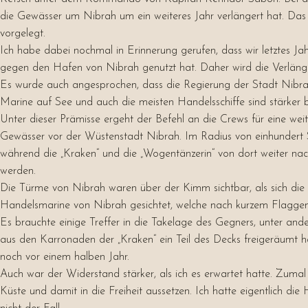
die Gewässer um Nibrah um ein weiteres Jahr verlängert hat. Das S
vorgelegt.
Ich habe dabei nochmal in Erinnerung gerufen, dass wir letztes J
gegen den Hafen von Nibrah genutzt hat. Daher wird die Verlänger
Es wurde auch angesprochen, dass die Regierung der Stadt Nibrah
Marine auf See und auch die meisten Handelsschiffe sind stärker b
Unter dieser Prämisse ergeht der Befehl an die Crews für eine we
Gewässer vor der Wüstenstadt Nibrah. Im Radius von einhundert S
während die „Kraken“ und die „Wogentänzerin“ von dort weiter nac
werden.
Die Türme von Nibrah waren über der Kimm sichtbar, als sich die 
Handelsmarine von Nibrah gesichtet, welche nach kurzem Flaggens
Es brauchte einige Treffer in die Takelage des Gegners, unter an
aus den Karronaden der „Kraken“ ein Teil des Decks freigeräumt h
noch vor einem halben Jahr.
Auch war der Widerstand stärker, als ich es erwartet hatte. Zumal
Küste und damit in die Freiheit aussetzen. Ich hatte eigentlich di