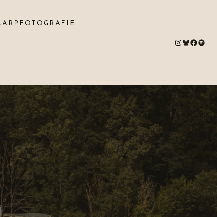
LARPFOTOGRAFIE
#
Bluesky
#
Spotify