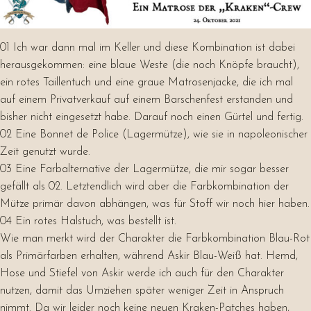
01 Ich war dann mal im Keller und diese Kombination ist dabei
herausgekommen: eine blaue Weste (die noch Knöpfe braucht),
ein rotes Taillentuch und eine graue Matrosenjacke, die ich mal
auf einem Privatverkauf auf einem Barschenfest erstanden und
bisher nicht eingesetzt habe. Darauf noch einen Gürtel und fertig.
02 Eine Bonnet de Police (Lagermütze), wie sie in napoleonischer
Zeit genutzt wurde.
03 Eine Farbalternative der Lagermütze, die mir sogar besser
gefällt als 02. Letztendlich wird aber die Farbkombination der
Mütze primär davon abhängen, was für Stoff wir noch hier haben.
04 Ein rotes Halstuch, was bestellt ist.
Wie man merkt wird der Charakter die Farbkombination Blau-Rot
als Primärfarben erhalten, während Askir Blau-Weiß hat. Hemd,
Hose und Stiefel von Askir werde ich auch für den Charakter
nutzen, damit das Umziehen später weniger Zeit in Anspruch
nimmt. Da wir leider noch keine neuen Kraken-Patches haben,