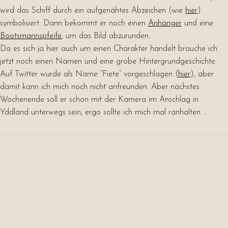
wird das Schiff durch ein aufgenähtes Abzeichen (wie
hier
)
symbolisiert. Dann bekommt er noch einen
Anhänger
und eine
Bootsmannspfeife
, um das Bild abzurunden.
Da es sich ja hier auch um einen Charakter handelt brauche ich
jetzt noch einen Namen und eine grobe Hintergrundgeschichte.
Auf Twitter wurde als Name “Fiete” vorgeschlagen (
hier
), aber
damit kann ich mich noch nicht anfreunden. Aber nächstes
Wochenende soll er schon mit der Kamera im Anschlag in
Yddland unterwegs sein, ergo sollte ich mich mal ranhalten …