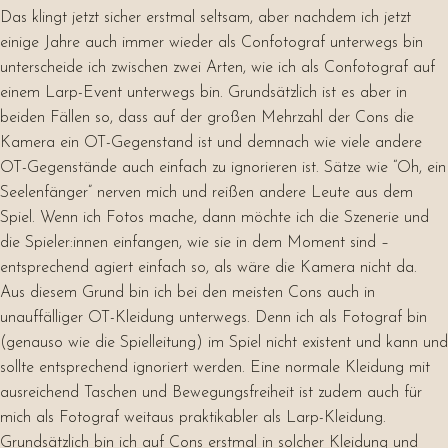
Das klingt jetzt sicher erstmal seltsam, aber nachdem ich jetzt
einige Jahre auch immer wieder als Confotograf unterwegs bin
unterscheide ich zwischen zwei Arten, wie ich als Confotograf auf
einem Larp-Event unterwegs bin. Grundsätzlich ist es aber in
beiden Fällen so, dass auf der großen Mehrzahl der Cons die
Kamera ein OT-Gegenstand ist und demnach wie viele andere
OT-Gegenstände auch einfach zu ignorieren ist. Sätze wie “Oh, ein
Seelenfänger” nerven mich und reißen andere Leute aus dem
Spiel. Wenn ich Fotos mache, dann möchte ich die Szenerie und
die Spieler:innen einfangen, wie sie in dem Moment sind –
entsprechend agiert einfach so, als wäre die Kamera nicht da.
Aus diesem Grund bin ich bei den meisten Cons auch in
unauffälliger OT-Kleidung unterwegs. Denn ich als Fotograf bin
(genauso wie die Spielleitung) im Spiel nicht existent und kann und
sollte entsprechend ignoriert werden. Eine normale Kleidung mit
ausreichend Taschen und Bewegungsfreiheit ist zudem auch für
mich als Fotograf weitaus praktikabler als Larp-Kleidung.
Grundsätzlich bin ich auf Cons erstmal in solcher Kleidung und