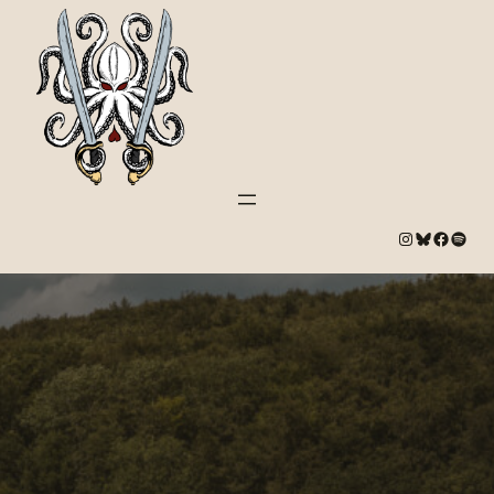
#
Bluesky
#
Spotify