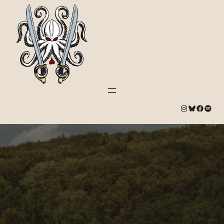
#
Bluesky
#
Spotify