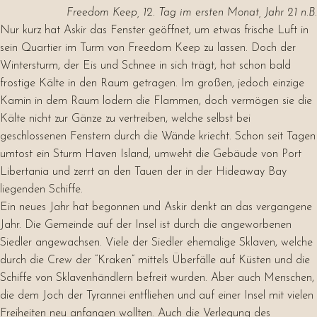
Freedom Keep, 12. Tag im ersten Monat, Jahr 21 n.B.
Nur kurz hat Askir das Fenster geöffnet, um etwas frische Luft in
sein Quartier im Turm von Freedom Keep zu lassen. Doch der
Wintersturm, der Eis und Schnee in sich trägt, hat schon bald
frostige Kälte in den Raum getragen. Im großen, jedoch einzige
Kamin in dem Raum lodern die Flammen, doch vermögen sie die
Kälte nicht zur Gänze zu vertreiben, welche selbst bei
geschlossenen Fenstern durch die Wände kriecht. Schon seit Tagen
umtost ein Sturm Haven Island, umweht die Gebäude von Port
Libertania und zerrt an den Tauen der in der Hideaway Bay
liegenden Schiffe.
Ein neues Jahr hat begonnen und Askir denkt an das vergangene
Jahr. Die Gemeinde auf der Insel ist durch die angeworbenen
Siedler angewachsen. Viele der Siedler ehemalige Sklaven, welche
durch die Crew der “Kraken” mittels Überfälle auf Küsten und die
Schiffe von Sklavenhändlern befreit wurden. Aber auch Menschen,
die dem Joch der Tyrannei entfliehen und auf einer Insel mit vielen
Freiheiten neu anfangen wollten. Auch die Verlegung des