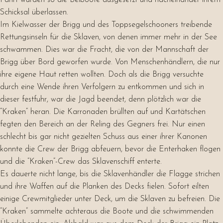
Fahrt wurden so die Beiboote ausgesetzt und nacheinander ihrem
Schicksal überlassen.
Im Kielwasser der Brigg und des Toppsegelschooners treibende
Rettungsinseln für die Sklaven, von denen immer mehr in der See
schwammen. Dies war die Fracht, die von der Mannschaft der
Brigg über Bord geworfen wurde. Von Menschenhändlern, die nur
ihre eigene Haut retten wollten. Doch als die Brigg versuchte
durch eine Wende ihren Verfolgern zu entkommen und sich in
dieser festfuhr, war die Jagd beendet, denn plötzlich war die
“Kraken” heran. Die Karronaden brüllten auf und Kartätschen
fegten den Bereich an der Reling des Gegners frei. Nur einen
schlecht bis gar nicht gezielten Schuss aus einer ihrer Kanonen
konnte die Crew der Brigg abfeuern, bevor die Enterhaken flogen
und die “Kraken”-Crew das Sklavenschiff enterte.
Es dauerte nicht lange, bis die Sklavenhändler die Flagge strichen
und ihre Waffen auf die Planken des Decks fielen. Sofort eilten
einige Crewmitglieder unter Deck, um die Sklaven zu befreien. Die
“Kraken” sammelte achteraus die Boote und die schwimmenden