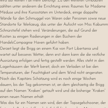
wird auf keinen Fall mehr benötigt. Zu den weiteren Umbauten
zählten unter anderem die Errichtung eines Raumes für Madame
Méduse und ihre Kuriositäten im Unterdeck, einige doppelte
Wände für den Schmuggel von Waren oder Personen sowie neue
Standorte für Werkzeug, das unter der Aufsicht von Miss Kabumm
Schnürstiefel stehen wird. Veränderungen, die auf Grund der
Kosten zu einigen Radierungen in den Büchern der
HandelsCompagnie Haven geführt haben.
Derzeit liegt die Brigg an einem Kai von Port Libertania und
wartet auf besseres Wetter, denn erst dann kann die die restliche
Ausrüstung erfolgen und fertig gestellt werden. Alles steht in den
Lagerhäusern der Werft bereit, doch ein Verladen ist bei den
Temperaturen, der Feuchtigkeit und dem Wind nicht angeraten.
Nach des Kapitäns Schätzung wird es noch einige Wochen
dauern, bis der Tag gekommen ist, an dem gleichzeitig die Brigg
auf den Namen “Kraken” getauft wird und die bisherige “Kraken”
einen neuen Namen erhält.
Was das für ein Namen sein wird, den der Topsegelschooner, der