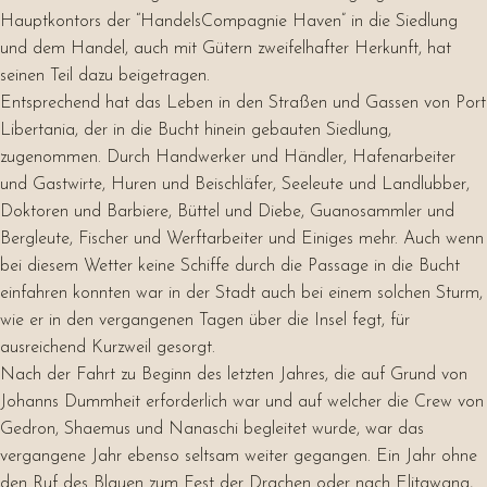
Hauptkontors der “HandelsCompagnie Haven” in die Siedlung
und dem Handel, auch mit Gütern zweifelhafter Herkunft, hat
seinen Teil dazu beigetragen.
Entsprechend hat das Leben in den Straßen und Gassen von Port
Libertania, der in die Bucht hinein gebauten Siedlung,
zugenommen. Durch Handwerker und Händler, Hafenarbeiter
und Gastwirte, Huren und Beischläfer, Seeleute und Landlubber,
Doktoren und Barbiere, Büttel und Diebe, Guanosammler und
Bergleute, Fischer und Werftarbeiter und Einiges mehr. Auch wenn
bei diesem Wetter keine Schiffe durch die Passage in die Bucht
einfahren konnten war in der Stadt auch bei einem solchen Sturm,
wie er in den vergangenen Tagen über die Insel fegt, für
ausreichend Kurzweil gesorgt.
Nach der Fahrt zu Beginn des letzten Jahres, die auf Grund von
Johanns Dummheit erforderlich war und auf welcher die Crew von
Gedron, Shaemus und Nanaschi begleitet wurde, war das
vergangene Jahr ebenso seltsam weiter gegangen. Ein Jahr ohne
den Ruf des Blauen zum Fest der Drachen oder nach Elitawana,