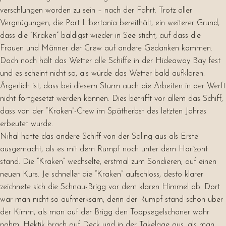
verschlungen worden zu sein – nach der Fahrt. Trotz aller
Vergnügungen, die Port Libertania bereithält, ein weiterer Grund,
dass die “Kraken” baldigst wieder in See sticht, auf dass die
Frauen und Männer der Crew auf andere Gedanken kommen.
Doch noch hält das Wetter alle Schiffe in der Hideaway Bay fest
und es scheint nicht so, als würde das Wetter bald aufklaren.
Ärgerlich ist, dass bei diesem Sturm auch die Arbeiten in der Werft
nicht fortgesetzt werden können. Dies betrifft vor allem das Schiff,
dass von der “Kraken”-Crew im Spätherbst des letzten Jahres
erbeutet wurde.
Nihal hatte das andere Schiff von der Saling aus als Erste
ausgemacht, als es mit dem Rumpf noch unter dem Horizont
stand. Die “Kraken” wechselte, erstmal zum Sondieren, auf einen
neuen Kurs. Je schneller die “Kraken” aufschloss, desto klarer
zeichnete sich die Schnau-Brigg vor dem klaren Himmel ab. Dort
war man nicht so aufmerksam, denn der Rumpf stand schon über
der Kimm, als man auf der Brigg den Toppsegelschoner wahr
nahm. Hektik brach auf Deck und in der Takelage aus, als man