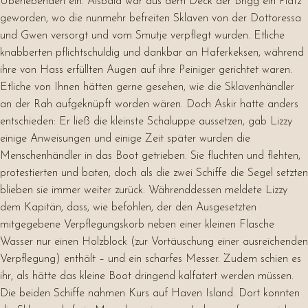
Überlebenden ein. Alsbald war aus dem Deck der Brigg ein Platz
geworden, wo die nunmehr befreiten Sklaven von der Dottoressa
und Gwen versorgt und vom Smutje verpflegt wurden. Etliche
knabberten pflichtschuldig und dankbar an Haferkeksen, während
ihre von Hass erfüllten Augen auf ihre Peiniger gerichtet waren.
Etliche von Ihnen hätten gerne gesehen, wie die Sklavenhändler
an der Rah aufgeknüpft worden wären. Doch Askir hatte anders
entschieden: Er ließ die kleinste Schaluppe aussetzen, gab Lizzy
einige Anweisungen und einige Zeit später wurden die
Menschenhändler in das Boot getrieben. Sie fluchten und flehten,
protestierten und baten, doch als die zwei Schiffe die Segel setzten
blieben sie immer weiter zurück. Währenddessen meldete Lizzy
dem Kapitän, dass, wie befohlen, der den Ausgesetzten
mitgegebene Verpflegungskorb neben einer kleinen Flasche
Wasser nur einen Holzblock (zur Vortäuschung einer ausreichenden
Verpflegung) enthält – und ein scharfes Messer. Zudem schien es
ihr, als hätte das kleine Boot dringend kalfatert werden müssen.
Die beiden Schiffe nahmen Kurs auf Haven Island. Dort konnten