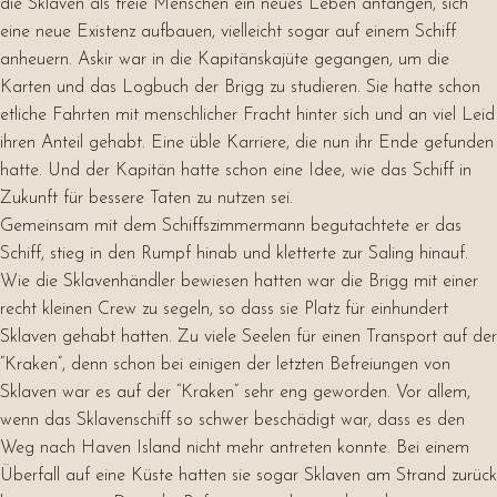
die Sklaven als freie Menschen ein neues Leben anfangen, sich
eine neue Existenz aufbauen, vielleicht sogar auf einem Schiff
anheuern. Askir war in die Kapitänskajüte gegangen, um die
Karten und das Logbuch der Brigg zu studieren. Sie hatte schon
etliche Fahrten mit menschlicher Fracht hinter sich und an viel Leid
ihren Anteil gehabt. Eine üble Karriere, die nun ihr Ende gefunden
hatte. Und der Kapitän hatte schon eine Idee, wie das Schiff in
Zukunft für bessere Taten zu nutzen sei.
Gemeinsam mit dem Schiffszimmermann begutachtete er das
Schiff, stieg in den Rumpf hinab und kletterte zur Saling hinauf.
Wie die Sklavenhändler bewiesen hatten war die Brigg mit einer
recht kleinen Crew zu segeln, so dass sie Platz für einhundert
Sklaven gehabt hatten. Zu viele Seelen für einen Transport auf der
“Kraken”, denn schon bei einigen der letzten Befreiungen von
Sklaven war es auf der “Kraken” sehr eng geworden. Vor allem,
wenn das Sklavenschiff so schwer beschädigt war, dass es den
Weg nach Haven Island nicht mehr antreten konnte. Bei einem
Überfall auf eine Küste hatten sie sogar Sklaven am Strand zurück