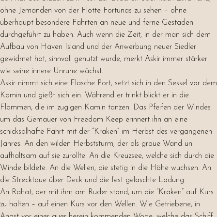
ohne Jemanden von der Flotte Fortunas zu sehen – ohne
überhaupt besondere Fahrten an neue und ferne Gestaden
durchgeführt zu haben. Auch wenn die Zeit, in der man sich dem
Aufbau von Haven Island und der Anwerbung neuer Siedler
gewidmet hat, sinnvoll genutzt wurde, merkt Askir immer stärker
wie seine innere Unruhe wächst.
Askir nimmt sich eine Flasche Port, setzt sich in den Sessel vor dem
Kamin und gießt sich ein. Während er trinkt blickt er in die
Flammen, die im zugigen Kamin tanzen. Das Pfeifen der Windes
um das Gemäuer von Freedom Keep erinnert ihn an eine
schicksalhafte Fahrt mit der “Kraken” im Herbst des vergangenen
Jahres. An den wilden Herbststurm, der als graue Wand un
aufhaltsam auf sie zurollte. An die Kreuzsee, welche sich durch die
Winde bildete. An die Wellen, die stetig in die Höhe wuchsen. An
die Strecktaue über Deck und die fest gelaschte Ladung.
An Rahat, der mit ihm am Ruder stand, um die “Kraken” auf Kurs
zu halten – auf einen Kurs vor den Wellen. Wie Getriebene, in
Angst vor einer quer herein kommenden Woge, welche das Schiff