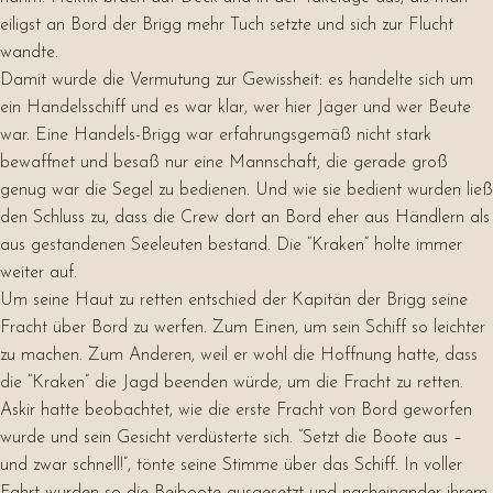
eiligst an Bord der Brigg mehr Tuch setzte und sich zur Flucht
wandte.
Damit wurde die Vermutung zur Gewissheit: es handelte sich um
ein Handelsschiff und es war klar, wer hier Jäger und wer Beute
war. Eine Handels-Brigg war erfahrungsgemäß nicht stark
bewaffnet und besaß nur eine Mannschaft, die gerade groß
genug war die Segel zu bedienen. Und wie sie bedient wurden ließ
den Schluss zu, dass die Crew dort an Bord eher aus Händlern als
aus gestandenen Seeleuten bestand. Die “Kraken” holte immer
weiter auf.
Um seine Haut zu retten entschied der Kapitän der Brigg seine
Fracht über Bord zu werfen. Zum Einen, um sein Schiff so leichter
zu machen. Zum Anderen, weil er wohl die Hoffnung hatte, dass
die “Kraken” die Jagd beenden würde, um die Fracht zu retten.
Askir hatte beobachtet, wie die erste Fracht von Bord geworfen
wurde und sein Gesicht verdüsterte sich. “Setzt die Boote aus –
und zwar schnell!”, tönte seine Stimme über das Schiff. In voller