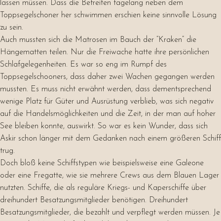
lassen müssen. Dass die Befreiten tagelang neben dem
Toppsegelschoner her schwimmen erschien keine sinnvolle Lösung
zu sein.
Auch mussten sich die Matrosen im Bauch der “Kraken” die
Hängematten teilen. Nur die Freiwache hatte ihre persönlichen
Schlafgelegenheiten. Es war so eng im Rumpf des
Toppsegelschooners, dass daher zwei Wachen gegangen werden
mussten. Es muss nicht erwähnt werden, dass dementsprechend
wenige Platz für Güter und Ausrüstung verblieb, was sich negativ
auf die Handelsmöglichkeiten und die Zeit, in der man auf hoher
See bleiben konnte, auswirkt. So war es kein Wunder, dass sich
Askir schon länger mit dem Gedanken nach einem größeren Schiff
trug.
Doch bloß keine Schiffstypen wie beispielsweise eine Galeone
oder eine Fregatte, wie sie mehrere Crews aus dem Blauen Lager
nutzten. Schiffe, die als reguläre Kriegs- und Kaperschiffe über
dreihundert Besatzungsmitglieder benötigen. Dreihundert
Besatzungsmitglieder, die bezahlt und verpflegt werden müssen. Je