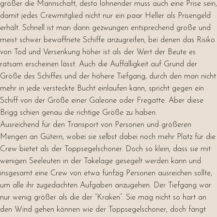
größer die Mannschaft, desto lohnender muss auch eine Prise sein,
damit jedes Crewmitglied nicht nur ein paar Heller als Prisengeld
erhält. Schnell ist man dann gezwungen entsprechend große und
meist schwer bewaffnete Schiffe anzugreifen, bei denen das Risiko
von Tod und Versenkung höher ist als der Wert der Beute es
ratsam erscheinen lässt. Auch die Auffälligkeit auf Grund der
Größe des Schiffes und der höhere Tiefgang, durch den man nicht
mehr in jede versteckte Bucht einlaufen kann, spricht gegen ein
Schiff von der Größe einer Galeone oder Fregatte. Aber diese
Brigg schien genau die richtige Größe zu haben.
Ausreichend für den Transport von Personen und größeren
Mengen an Gütern, wobei sie selbst dabei noch mehr Platz für die
Crew bietet als der Toppsegelschoner. Doch so klein, dass sie mit
wenigen Seeleuten in der Takelage gesegelt werden kann und
insgesamt eine Crew von etwa fünfzig Personen ausreichen sollte,
um alle ihr zugedachten Aufgaben anzugehen. Der Tiefgang war
nur wenig größer als die der “Kraken”. Sie mag nicht so hart an
den Wind gehen können wie der Toppsegelschoner, doch fängt