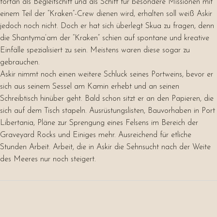
fortan als Begleitschiff und als Schiff für besondere Missionen mit
einem Teil der “Kraken”-Crew dienen wird, erhalten soll weiß Askir
jedoch noch nicht. Doch er hat sich überlegt Skua zu fragen, denn
die Shantyma’am der “Kraken” schien auf spontane und kreative
Einfälle spezialisiert zu sein. Meistens waren diese sogar zu
gebrauchen.
Askir nimmt noch einen weitere Schluck seines Portweins, bevor er
sich aus seinem Sessel am Kamin erhebt und an seinen
Schreibtisch hinüber geht. Bald schon sitzt er an den Papieren, die
sich auf dem Tisch stapeln. Ausrüstungslisten, Bauvorhaben in Port
Libertania, Pläne zur Sprengung eines Felsens im Bereich der
Graveyard Rocks und Einiges mehr. Ausreichend für etliche
Stunden Arbeit. Arbeit, die in Askir die Sehnsucht nach der Weite
des Meeres nur noch steigert.