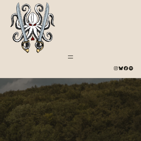
#
Bluesky
#
Spotify